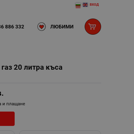
ВХОД
ЛЮБИМИ
6 886 332
 газ 20 литра къса
в.
а и плащане
И