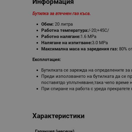
Информация
Бутилка за втечнен газ къса.
Обем:
20 литра
Работна температура:
/-20;+45C/
Работно налягане:
1.6 МРа
Налягане на изпитване:
3.0 МРа
Максимална маса на заредения газ:
80% о
Експлотация:
Бутилката се зарежда на определените за
Преди използването на бутилката да се пр
поставятдо уплътняване,така чепо време н
При спиране на работа с уреда прекратете
Характеристики
Гаранция (месеци)