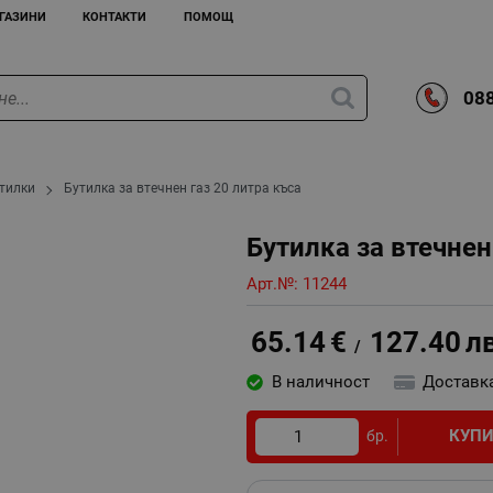
ГАЗИНИ
КОНТАКТИ
ПОМОЩ
088
утилки
Бутилка за втечнен газ 20 литра къса
Бутилка за втечнен
Арт.№:
11244
65.14
€
127.40
л
/
В наличност
Доставк
КУП
бр.