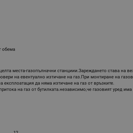
т обема
 целта места-газопълначни станциии.Зареждането става на ве
овери на евентуално изтичане на газ.При монтиране на газов
а експлоатация да няма изтичане на газ от връзките.
 притока на газ от бутилката.независимо,че газовият уред има
12