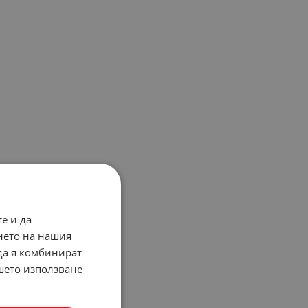
е и да
нето на нашия
 да я комбинират
ашето използване