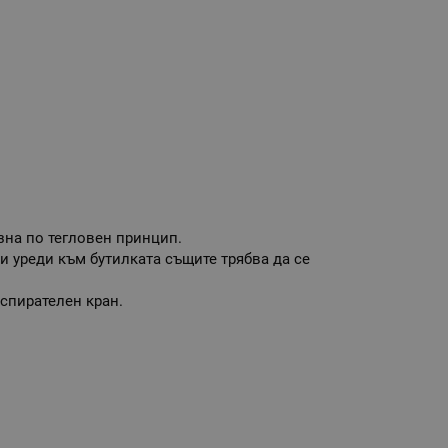
зна по тегловен принцип.
и уреди към бутилката същите трябва да се
 спирателен кран.