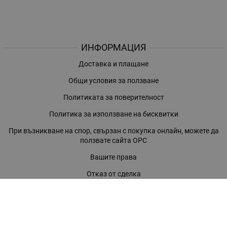
ИНФОРМАЦИЯ
Доставка и плащане
Общи условия за ползване
Политиката за поверителност
Политика за използване на бисквитки
При възникване на спор, свързан с покупка онлайн, можете да
ползвате сайта ОРС
Вашите права
Отказ от сделка
За нас
Магазини
Помощ