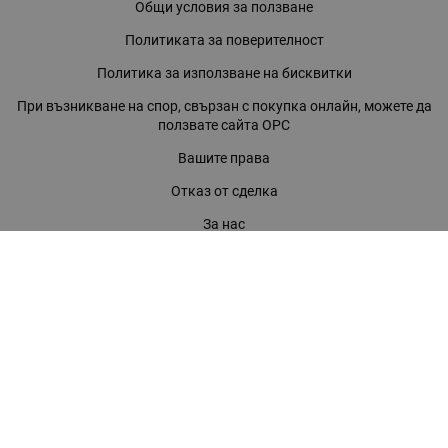
Общи условия за ползване
Политиката за поверителност
Политика за използване на бисквитки
При възникване на спор, свързан с покупка онлайн, можете да
ползвате сайта ОРС
Вашите права
Отказ от сделка
За нас
Магазини
Помощ
Карта на сайта
Контакти
КОНТАКТИ