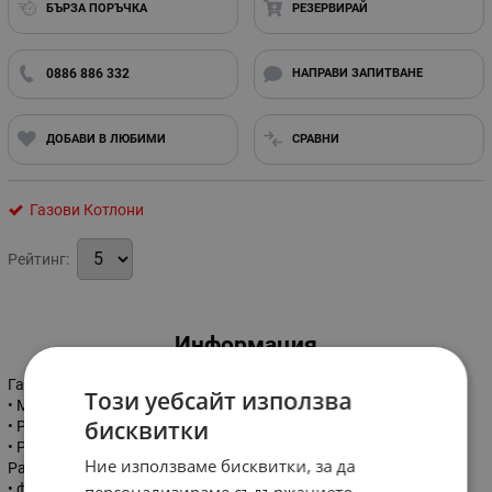
БЪРЗА ПОРЪЧКА
РЕЗЕРВИРАЙ
0886 886 332
НАПРАВИ ЗАПИТВАНЕ
ДОБАВИ В ЛЮБИМИ
СРАВНИ
Газови Котлони
Рейтинг:
Информация
Газов котлон + сач / тава /
Този уебсайт използва
• Мощност: 2.3 kW
бисквитки
• Разход на газ / пропан бутан / 100-170гр/ч
• Работно налягане: 2-16bar.
Ние използваме бисквитки, за да
Размери :
• ф-400мм, височина-125мм.
персонализираме съдържанието,