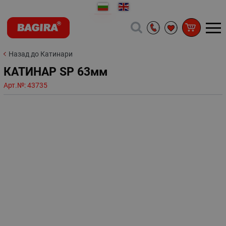
Назад до Катинари
КАТИНАР SP 63мм
Арт.№:
43735