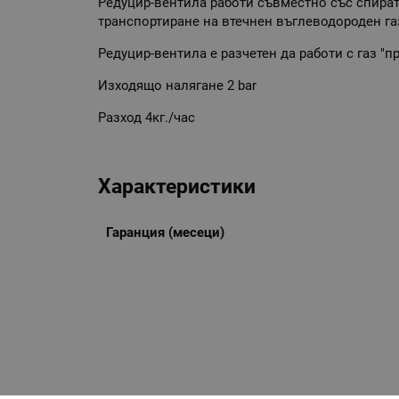
Редуцир-вентила работи съвместно със спират
транспортиране на втечнен въглеводороден га
Редуцир-вентила е разчетен да работи с газ "п
Изходящо налягане 2 bar
Разход 4кг./час
Характеристики
Гаранция (месеци)