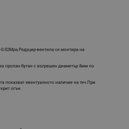
/-0.02Мра.Редуцир-вентила се монтира на
 за пропан-бутан с вътрешен диаметър 8мм по
.
ета показват евентуалното наличие на теч.При
ткрит огън.