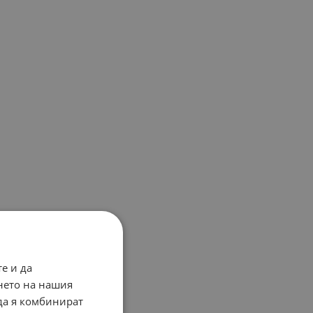
е и да
нето на нашия
 да я комбинират