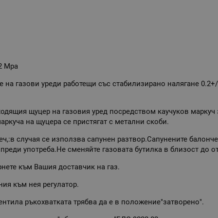
2 Мра
е на газови уреди работещи със стабилизирано налягане 0.2+
ходящия щуцер на газовия уред посредством каучуков маркуч
 ма маркуча на щуцера се пристягат с метални скоби
еч,:в случая се използва сапунен разтвор.Сапунените балонч
 преди употреба.Не сменяйте газовата бутилка в близост до о
нете към Вашия доставчик на газ.
ния към нея регулатор.
нтила ръкохватката трябва да е в положение"затворено".