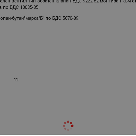
елен вентил тип"обратен клапан"БДС 9222-82 монтиран към с
з по БДС 10035-85
ропан-бутан"марка"Б" по БДС 5670-89.
12