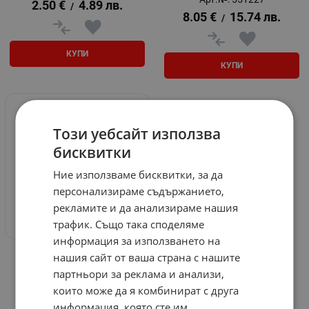
2.50
€
4.89
лв.
/
8.05
€
15.74
лв.
/
КУПИ
КУПИ
Този уебсайт използва
бисквитки
Ние използваме бисквитки, за да
персонализираме съдържанието,
рекламите и да анализираме нашия
трафик. Също така споделяме
информация за използването на
Парфюм за дома Areon
нашия сайт от ваша страна с нашите
Home Perfume - различни
партньори за реклама и анализи,
модели
които може да я комбинират с друга
Арт.№: 701622
информация, която сте им