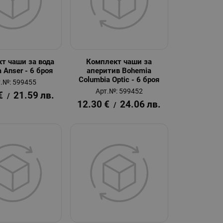
т чаши за вода
Комплект чаши за
 Anser - 6 броя
аперитив Bohemia
Columbia Optic - 6 броя
.№: 599455
Арт.№: 599452
€
21.59
лв.
/
12.30
€
24.06
лв.
/