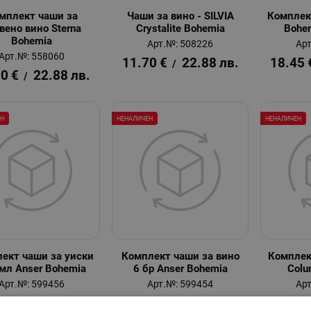
мплект чаши за
Чаши за вино - SILVIA
Комплек
вено вино Sterna
Crystalite Bohemia
Bohem
Bohemia
Арт.№: 508226
Арт
Арт.№: 558060
11.70
€
22.88
лв.
18.45
/
70
€
22.88
лв.
/
ЕН
НЕНАЛИЧЕН
НЕНАЛИЧЕН
ект чаши за уиски
Комплект чаши за вино
Комплек
мл Anser Bohemia
6 бр Anser Bohemia
Colu
Арт.№: 599456
Арт.№: 599454
Арт