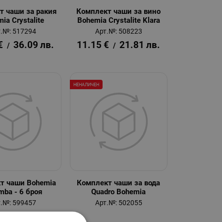
т чаши за ракия
Комплект чаши за вино
ia Crystalite
Bohemia Crystalite Klara
.№: 517294
Арт.№: 508223
€
36.09
лв.
11.15
€
21.81
лв.
/
/
НЕНАЛИЧЕН
т чаши Bohemia
Комплект чаши за вода
mba - 6 броя
Quadro Bohemia
.№: 599457
Арт.№: 502055