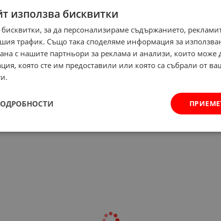
ЕН
НЕНАЛИЧЕН
йт използва бисквитки
 бисквитки, за да персонализираме съдържанието, рекламит
шия трафик. Също така споделяме информация за използва
рана с нашите партньори за реклама и анализи, които може
ция, която сте им предоставили или която са събрали от в
и.
ПОДРОБНОСТИ
ПРИЕМЕ
ект чаши за уиски
Комплект чаши за вино
uadro Bohemia
Bohemia Crystalite Klara
Арт.№: 33876
Арт.№: 508225