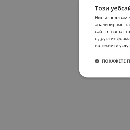
НЕНАЛИЧ
Този уебса
Ние използваме
анализираме на
сайт от ваша ст
с друга информа
на техните услуг
ПОКАЖЕТЕ 
Компл
Q