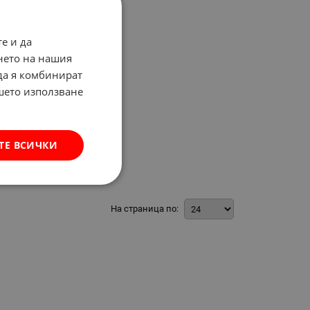
е и да
нето на нашия
 да я комбинират
ашето използване
ТЕ ВСИЧКИ
На страница по: