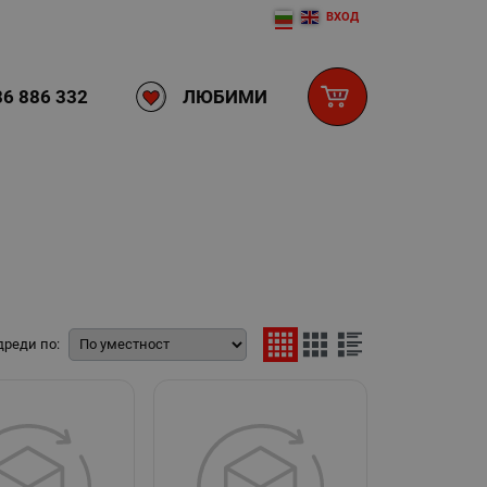
ВХОД
ЛЮБИМИ
6 886 332
дреди по: