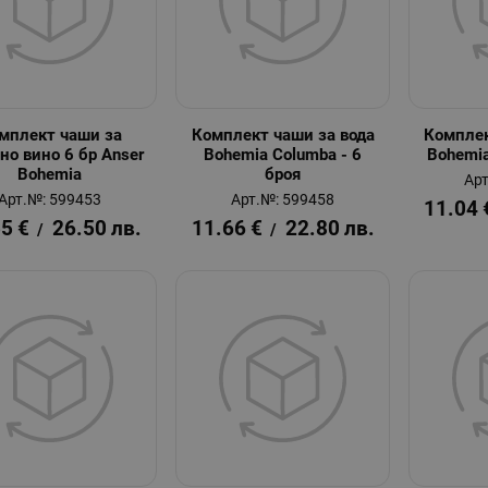
мплект чаши за
Комплект чаши за вода
Комплек
но вино 6 бр Anser
Bohemia Columba - 6
Bohemia
Bohemia
броя
Арт
Арт.№: 599453
Арт.№: 599458
11.04
55
€
26.50
лв.
11.66
€
22.80
лв.
/
/