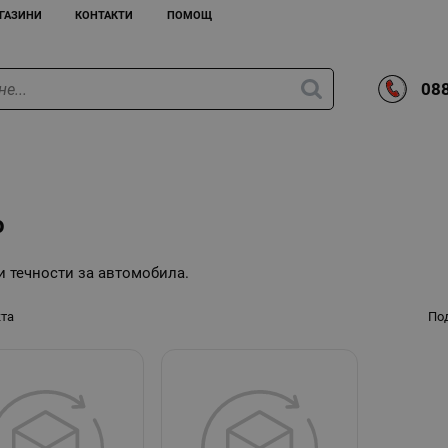
ГАЗИНИ
КОНТАКТИ
ПОМОЩ
088
o
и течности за автомобила.
кта
По