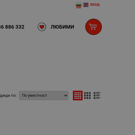
ВХОД
ЛЮБИМИ
6 886 332
дреди по: