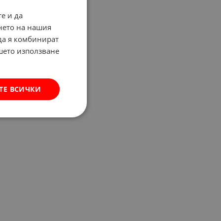
е и да
нето на нашия
 да я комбинират
ашето използване
ТЕ ВСИЧКИ