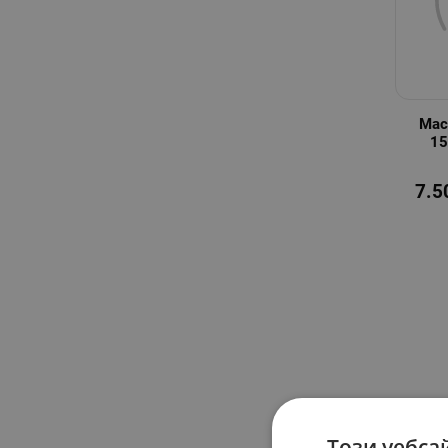
Мас
15
7.5
Този уебса