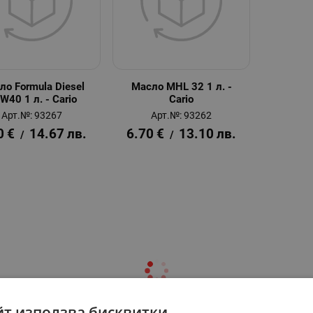
ло Formula Diesel
Масло MHL 32 1 л. -
W40 1 л. - Cario
Cario
Арт.№: 93267
Арт.№: 93262
0
€
14.67
лв.
6.70
€
13.10
лв.
/
/
йт използва бисквитки