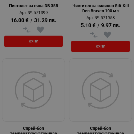
Пистолет за пяна DB 355
Чистител за силикон Sili-Kill
Den Braven 100 мл
Арт.№: 571399
Арт.№: 571958
16.00
€
31.29
лв.
/
5.10
€
9.97
лв.
/
КУПИ
КУПИ
Спрей-боя
Спрей-боя
температуроустойчива
температуроустойчива