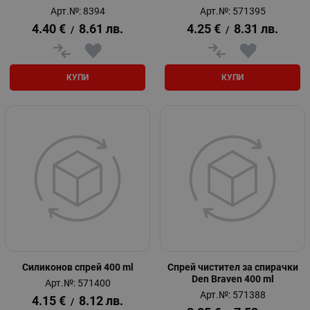
Арт.№: 8394
Арт.№: 571395
4.40
€
8.61
лв.
4.25
€
8.31
лв.
/
/
КУПИ
КУПИ
Силиконов спрей 400 ml
Спрей чистител за спирачки
Den Braven 400 ml
Арт.№: 571400
Арт.№: 571388
4.15
€
8.12
лв.
/