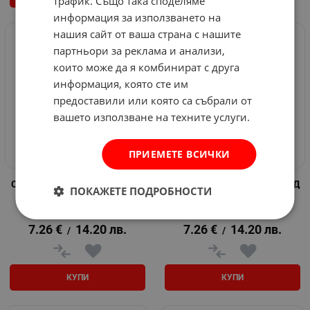
трафик. Също така споделяме
информация за използването на
нашия сайт от ваша страна с нашите
партньори за реклама и анализи,
които може да я комбинират с друга
информация, която сте им
предоставили или която са събрали от
вашето използване на техните услуги.
ПРИЕМЕТЕ ВСИЧКИ
Силикон ALL IN ONE ХИБРИД
Силикон ALL IN ONE ХИБРИД
ПОКАЖЕТЕ ПОДРОБНОСТИ
290 ml - сив
бял - 290 ml
Арт.№: 571383
Арт.№: 571382
7.26
€
14.20
лв.
7.26
€
14.20
лв.
/
/
КУПИ
КУПИ