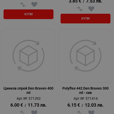
3.85
€
7.53
лв.
/
КУПИ
КУПИ
Цинков спрей Den Braven 400
Polyflex 442 Den Braven 300
ml
ml - сив
Арт.№: 571392
Арт.№: 571414
6.00
€
11.73
лв.
6.15
€
12.03
лв.
/
/