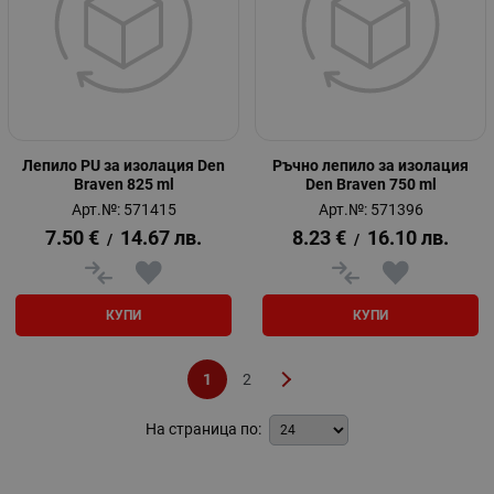
Лепило PU за изолация Den
Ръчно лепило за изолация
Braven 825 ml
Den Braven 750 ml
Арт.№: 571415
Арт.№: 571396
7.50
€
14.67
лв.
8.23
€
16.10
лв.
/
/
КУПИ
КУПИ
1
2
На страница по: