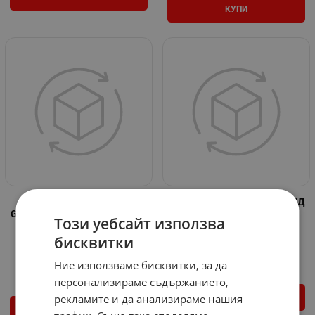
КУПИ
Силикон за гарнитури
Силикон ALL IN ONE ХИБРИД
Gasket-Sealant Den Braven 80
черен 290 ml
Този уебсайт използва
ml - червен
Арт.№: 571384
бисквитки
Арт.№: 571391
7.26
€
14.20
лв.
/
1.84
€
3.60
лв.
/
Ние използваме бисквитки, за да
персонализираме съдържанието,
рекламите и да анализираме нашия
КУПИ
КУПИ