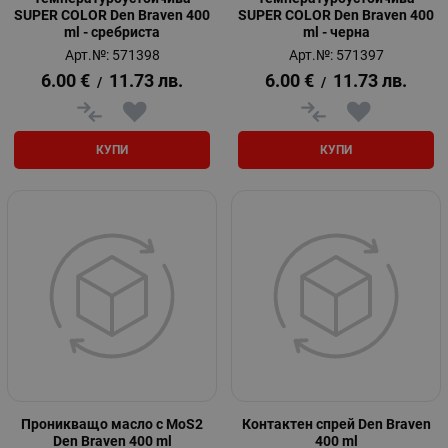
SUPER COLOR Den Braven 400
SUPER COLOR Den Braven 400
ml - сребриста
ml - черна
Арт.№: 571398
Арт.№: 571397
6.00
€
11.73
лв.
6.00
€
11.73
лв.
/
/
КУПИ
КУПИ
Проникващо масло с МoS2
Контактен спрей Den Braven
Den Braven 400 ml
400 ml