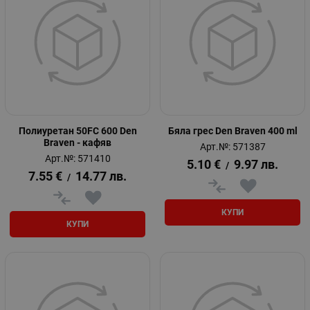
Полиуретан 50FC 600 Den
Бяла грес Den Braven 400 ml
Braven - кафяв
Арт.№: 571387
Арт.№: 571410
5.10
€
9.97
лв.
/
7.55
€
14.77
лв.
/
КУПИ
КУПИ