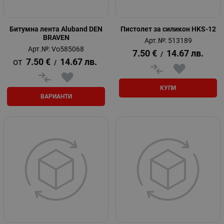
Битумна лента Aluband DEN
Пистолет за силикон HKS-12
BRAVEN
Арт.№: 513189
Арт.№: Vo585068
7.50
€
14.67
лв.
/
7.50
€
14.67
лв.
/
КУПИ
ВАРИАНТИ