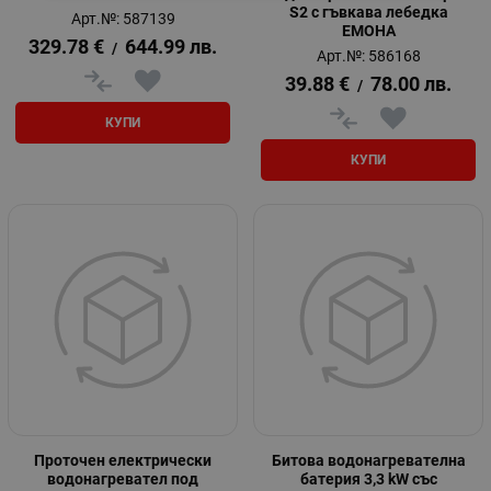
S2 с гъвкава лебедка
Арт.№: 587139
ЕМОНА
329.78
€
644.99
лв.
/
Арт.№: 586168
39.88
€
78.00
лв.
/
КУПИ
КУПИ
Проточен електрически
Битова водонагревателна
водонагревател под
батерия 3,3 kW със