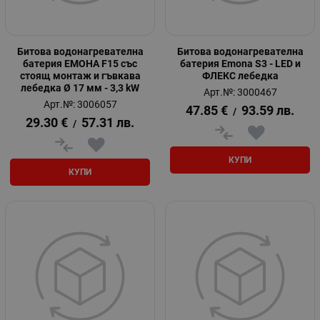
Битова водонагревателна
Битова водонагревателна
батерия ЕМОНА F15 със
батерия Emona S3 - LED и
стоящ монтаж и гъвкава
ФЛЕКС лебедка
лебедка Ø 17 мм - 3,3 kW
Арт.№: 3000467
Арт.№: 3006057
47.85
€
93.59
лв.
/
29.30
€
57.31
лв.
/
КУПИ
КУПИ