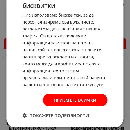
бисквитки
Трифазен проточен бойлер
Трифазен проточен бойлер
ЕЛЕКТРОН ЛУКС - 21 kW
ЕЛЕКТРОН ЛУКС - 18 kW
Ние използваме бисквитки, за да
Арт.№: 587140
Арт.№: 587101
персонализираме съдържанието,
360.46
€
705.00
лв.
350.23
€
684.99
лв.
/
/
рекламите и да анализираме нашия
трафик. Също така споделяме
информация за използването на
КУПИ
КУПИ
нашия сайт от ваша страна с нашите
партньори за реклама и анализи,
които може да я комбинират с друга
информация, която сте им
предоставили или която са събрали от
вашето използване на техните услуги.
ПРИЕМЕТЕ ВСИЧКИ
ПОКАЖЕТЕ ПОДРОБНОСТИ
Трифазен проточен бойлер
Стояща битова
ЕЛЕКТРОН ЛУКС - 15 kW
водонагревателна батерия