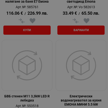
налягане за баня Е7 Емона
светодиод Emona
Арт.№: 585761
Арт.№: Vo 582613
116.06
€
226.99
лв.
33.49
€
65.50
лв.
/
/
КУПИ
ВАРИАНТИ
БВБ стенен М11 3,3kW LED R
Електрически
лебедка
водонагрeвател за кухня
ЕМОНА МИНИ 5.5 kW
Арт.№: 553518