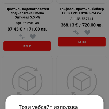
Проточен водонагревател
Трифазен проточен бойлер
под налягане Emona
ЕЛЕКТРОН ЛУКС - 24 kW
Оптимал 5.5 kW
Арт.№: 587141
Арт.№: 596148
368.13
€
720.00
лв.
/
87.43
€
171.00
лв.
/
КУПИ
КУПИ
Този уебсайт използва