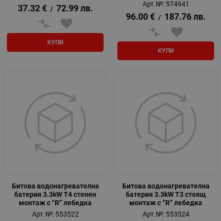
Арт.№: 574941
37.32
€
72.99
лв.
/
96.00
€
187.76
лв.
/
КУПИ
КУПИ
Битова водонагревателна
Битова водонагревателна
батерия 3.3kW T4 стенен
батерия 3.3kW T3 стоящ
монтаж с “R” лебедка
монтаж с “R” лебедка
Арт.№: 553522
Арт.№: 553524