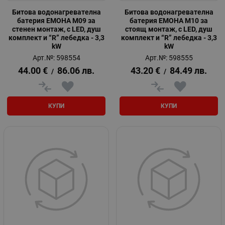
Битова водонагревателна
Битова водонагревателна
батерия ЕМОНА M09 за
батерия ЕМОНА М10 за
стенен монтаж, с LED, душ
стоящ монтаж, с LED, душ
комплект и “R” лебедка - 3,3
комплект и “R” лебедка - 3,3
kW
kW
Арт.№: 598554
Арт.№: 598555
44.00
€
86.06
лв.
43.20
€
84.49
лв.
/
/
КУПИ
КУПИ