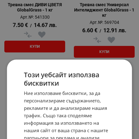
Тревна смес ДИВИ ЦВЕТЯ
Тревна смес Универсал
GlobalGrass - 1 кг
Интелиджент GlobalGrass - 1
кг
Арт.№: 541330
Арт.№: 569704
7.50
€
14.67
лв.
/
6.60
€
12.91
лв.
/
КУПИ
КУПИ
Този уебсайт използва
На страница по:
бисквитки
Ние използваме бисквитки, за да
персонализираме съдържанието,
рекламите и да анализираме нашия
трафик. Също така споделяме
информация за използването на
нашия сайт от ваша страна с нашите
партньори за реклама и анализи,