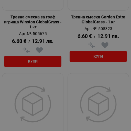
Тревна смеска за голф
Тревна смеска Garden Extra
игрища Winston GlobalGrass -
GlobalGrass - 1 кг
1 кг
Арт.№: 508323
Арт.№: 505675
6.60
€
12.91
лв.
/
6.60
€
12.91
лв.
/
КУПИ
КУПИ