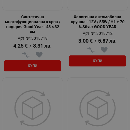
Синтетична
Халогенна автомобилна
многофункционална кърпа /
крушка - 12V / 55W / H1 + 70
гюдерия Good Year - 43 × 32
% Silver GOOD YEAR
см
Арт.№: 3018712
Арт.№: 3018719
3.00
€
5.87
лв.
/
4.25
€
8.31
лв.
/
КУПИ
КУПИ