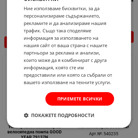
YEAR - 12V / 5W / BA15S / 2
за помпа GOOD YEAR 79139N
броя в опаковка
Арт.№: 3011649
Ние използваме бисквитки, за да
Арт.№: 3011644
4.04
€
7.90
лв.
персонализираме съдържанието,
/
1.61
€
3.15
лв.
/
рекламите и да анализираме нашия
трафик. Също така споделяме
КУПИ
информация за използването на
КУПИ
нашия сайт от ваша страна с нашите
партньори за реклама и анализи,
които може да я комбинират с друга
информация, която сте им
предоставили или която са събрали от
вашето използване на техните услуги.
ПРИЕМЕТЕ ВСИЧКИ
ПОКАЖЕТЕ ПОДРОБНОСТИ
Универсален конектор за
Магнитна купа GoodYear
велосипедна помпа GOOD
Арт.№: 540235
YEAR 79137N