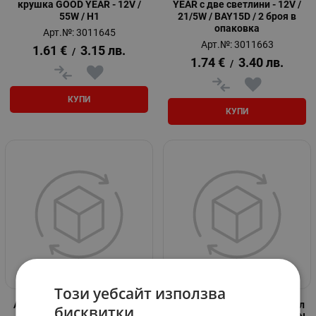
крушка GOOD YEAR - 12V /
YEAR с две светлини - 12V /
55W / H1
21/5W / BAY15D / 2 броя в
опаковка
Арт.№: 3011645
Арт.№: 3011663
1.61
€
3.15
лв.
/
1.74
€
3.40
лв.
/
КУПИ
КУПИ
Този уебсайт използва
Aвтомобилна крушка GOOD
Универсален метален фитил
бисквитки