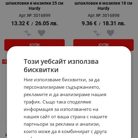
шпакловки и мазилки 25 см
шпакловки и мазилки 18 см
Hardy
Hardy
Арт.№: 3016899
Арт.№: 3016898
13.32
€
26.05
лв.
9.36
€
18.31
лв.
/
/
КУПИ
КУПИ
Този уебсайт използва
НЕНАЛИЧЕН
бисквитки
Ние използваме бисквитки, за да
персонализираме съдържанието,
рекламите и да анализираме нашия
трафик. Също така споделяме
информация за използването на
нашия сайт от ваша страна с нашите
партньори за реклама и анализи,
Валяк за нанасяне на
които може да я комбинират с друга
шпакловки и мазилки Hardy