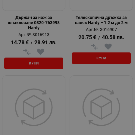
Държач за нож за
Телескопична дръжка за
шпакловане 0820-763998
валяк Hardy – 1.2 м до 2 м
Hardy
Арт.№: 3016907
Арт.№: 3016913
20.75
€
40.58
лв.
/
14.78
€
28.91
лв.
/
КУПИ
КУПИ