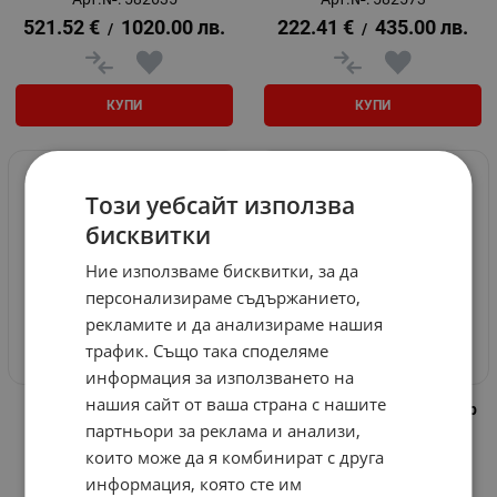
521.52
€
1020.00
лв.
222.41
€
435.00
лв.
/
/
КУПИ
КУПИ
НЕНАЛИЧЕН
Този уебсайт използва
бисквитки
Ние използваме бисквитки, за да
персонализираме съдържанието,
рекламите и да анализираме нашия
трафик. Също така споделяме
информация за използването на
нашия сайт от ваша страна с нашите
Електропастир Hot Shock
Комбиниран електропастир
A50 Horizont Agrar
TRAPPER AN120
партньори за реклама и анализи,
Арт.№: 550566
Арт.№: 582902
които може да я комбинират с друга
296.04
€
579.00
лв.
информация, която сте им
/