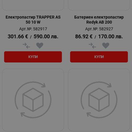
Eлектропастир TRAPPER AS
Батериeн електропастир
50 10 W
Redyk AB 200
Арт.№: 582917
Арт.№: 582927
301.66
€
590.00
лв.
86.92
€
170.00
лв.
/
/
КУПИ
КУПИ