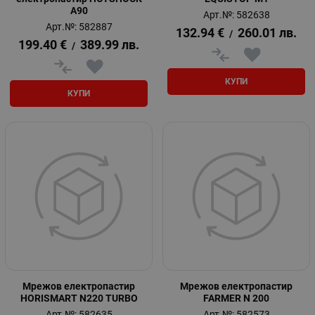
A90
Арт.№: 582638
Арт.№: 582887
132.94
€
260.01
лв.
/
199.40
€
389.99
лв.
/
КУПИ
КУПИ
Мрежов електропастир
Мрежов електропастир
HORISMART N220 TURBO
FARMER N 200
Арт.№: 582635
Арт.№: 582573