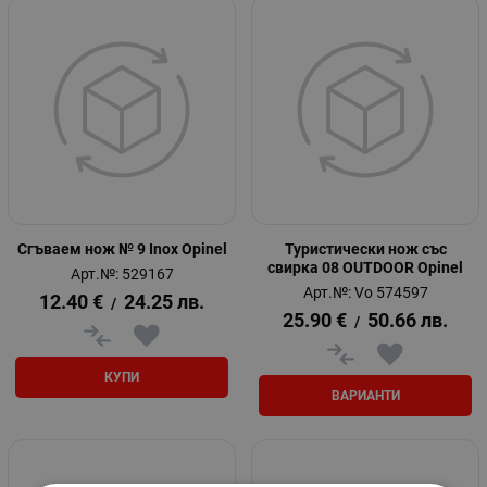
Сгъваем нож № 9 Inox Opinel
Туристически нож със
свирка 08 OUTDOOR Opinel
Арт.№: 529167
Арт.№: Vo 574597
12.40
€
24.25
лв.
/
25.90
€
50.66
лв.
/
КУПИ
ВАРИАНТИ