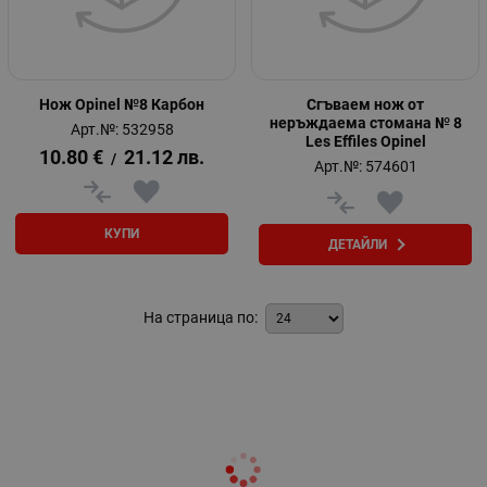
Нож Opinel №8 Карбон
Сгъваем нож от
неръждаема стомана № 8
Арт.№: 532958
Les Effiles Opinel
10.80
€
21.12
лв.
/
Арт.№: 574601
КУПИ
ДЕТАЙЛИ
На страница по: