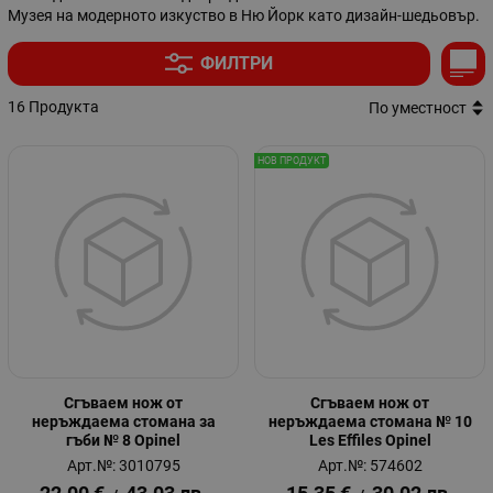
Музея на модерното изкуство в Ню Йорк като дизайн-шедьовър.
ФИЛТРИ
16 Продукта
По уместност
НОВ ПРОДУКТ
Сгъваем нож от
Сгъваем нож от
неръждаема стомана за
неръждаема стомана № 10
гъби № 8 Opinel
Les Effiles Opinel
Арт.№: 3010795
Арт.№: 574602