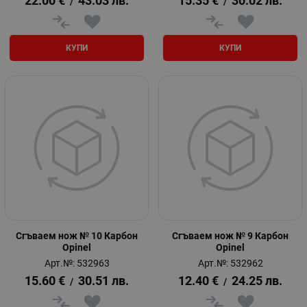
22.00
€
43.03
лв.
15.35
€
30.02
лв.
/
/
КУПИ
КУПИ
Сгъваем нож № 10 Карбон
Сгъваем нож № 9 Карбон
Opinel
Opinel
Арт.№: 532963
Арт.№: 532962
15.60
€
30.51
лв.
12.40
€
24.25
лв.
/
/