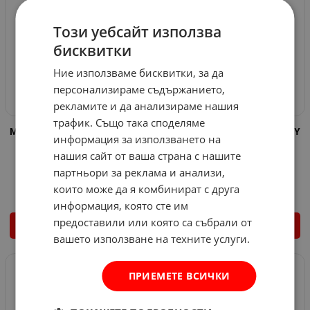
Този уебсайт използва
бисквитки
Ние използваме бисквитки, за да
персонализираме съдържанието,
рекламите и да анализираме нашия
трафик. Също така споделяме
Мултифункционален нож DIY
Мултифункционален нож DIY
информация за използването на
GREY Opinel
Opinel
нашия сайт от ваша страна с нашите
Арт.№: 574600
Арт.№: 574599
партньори за реклама и анализи,
20.96
€
40.99
лв.
20.96
€
40.99
лв.
/
/
които може да я комбинират с друга
информация, която сте им
предоставили или която са събрали от
КУПИ
КУПИ
вашето използване на техните услуги.
ПРИЕМЕТЕ ВСИЧКИ