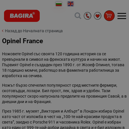
Назад до Началната страница
Opinel France
Ножовете Opinel със своята 120 годишна история са се
превърнали в символ на френската култура и начин на живот.
Първият Opinel е създаден през 1890 г. от Жозеф Опинел, тогава
18 годишно момче, работещо във фамилната работилница за
изработка на сечива.
Ножът бързо спечелил популярност сред местните фермери,
скотовъдци, лозари. Бил прост, лек, здрав и удобен. Тази
популярност скоро напуснала пределите на провинция Савой, а в
днешни дни и на Франция.
През 1985 г. музеят „Виктория и Албърт” в Лондон избира Opinel
като част от изложба в чест на „100-те най-красиви продукта в
света”, заедно с Porsche 911 и часовника Rolex. Opinel е избран
като един от 999-те най-добри дизайна в света и е бил изложен в