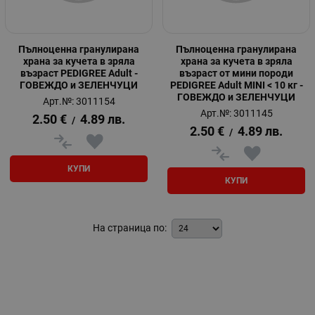
Пълноценна гранулирана
Пълноценна гранулирана
храна за кучета в зряла
храна за кучета в зряла
възраст PEDIGREE Adult -
възраст от мини породи
ГОВЕЖДО и ЗЕЛЕНЧУЦИ
PEDIGREE Adult MINI < 10 кг -
ГОВЕЖДО и ЗЕЛЕНЧУЦИ
Арт.№: 3011154
Арт.№: 3011145
2.50
€
4.89
лв.
/
2.50
€
4.89
лв.
/
КУПИ
КУПИ
На страница по: