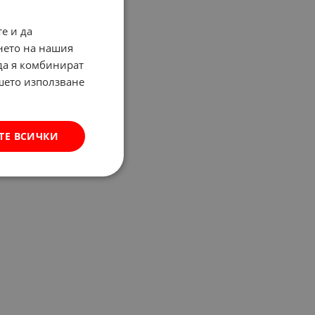
е и да
нето на нашия
 да я комбинират
ашето използване
ТЕ ВСИЧКИ