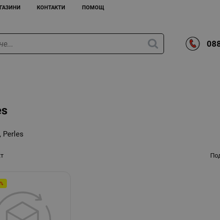
ГАЗИНИ
КОНТАКТИ
ПОМОЩ
088
es
 Perles
кт
По
0%