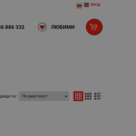
ВХОД
ЛЮБИМИ
6 886 332
дреди по: