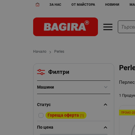
ЗА НАС
ОТ МАЙСТОРА
НОВИНИ
МА
Начало
Perles
Perl
Филтри
Перлес,
Машини
1 Проду
Статус
ПРОМО -2
Гореща оферта
(1)
По цена