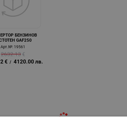
ЕРТОР БЕНЗИНОВ
СТОТЕН GAF250
Арт.№: 19561
2632.13
€
52
€
4120.00
лв.
/