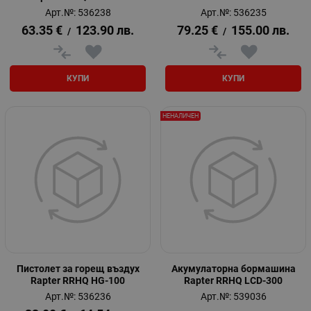
Арт.№: 536238
Арт.№: 536235
63.35
€
123.90
лв.
79.25
€
155.00
лв.
/
/
КУПИ
КУПИ
НЕНАЛИЧЕН
Пистолет за горещ въздух
Акумулаторна бормашина
Rapter RRHQ HG-100
Rapter RRHQ LCD-300
Арт.№: 536236
Арт.№: 539036