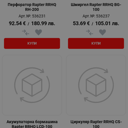
Перфоратор Rapter RRHQ
Шмиргел Rapter RRHQ BG-
RH-200
100
Арт.№: 536231
Арт.№: 536237
92.54
€
180.99
лв.
53.69
€
105.01
лв.
/
/
КУПИ
КУПИ
Акумулаторна бормашина
Циркуляр Rapter RRHQ CS-
Rapter RRHQ LCD-100
100