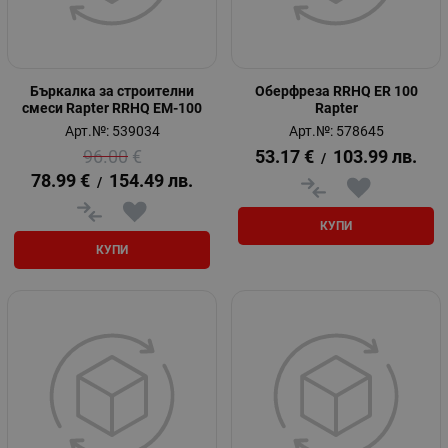
Бъркалка за строителни
Оберфреза RRHQ ER 100
смеси Rapter RRHQ EM-100
Rapter
Арт.№: 539034
Арт.№: 578645
96.00
€
53.17
€
103.99
лв.
/
78.99
€
154.49
лв.
/
КУПИ
КУПИ