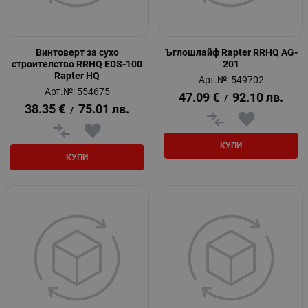
Винтоверт за сухо
Ъглошлайф Rapter RRHQ AG-
строителство RRHQ EDS-100
201
Rapter HQ
Арт.№: 549702
Арт.№: 554675
47.09
€
92.10
лв.
/
38.35
€
75.01
лв.
/
КУПИ
КУПИ