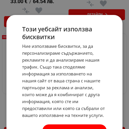
33.00
€
64.54
лв.
/
ДЕТАЙЛИ
КУПИ
Този уебсайт използва
бисквитки
НЕНАЛИЧЕН
НЕНАЛИЧЕН
Ние използваме бисквитки, за да
персонализираме съдържанието,
рекламите и да анализираме нашия
трафик. Също така споделяме
информация за използването на
нашия сайт от ваша страна с нашите
партньори за реклама и анализи,
които може да я комбинират с друга
Акумулаторна бормашина
Перфоратор Rapter RRHQ
информация, която сте им
Rapter RRHQ LCD Promo-10
RH-100
предоставили или която са събрали от
Арт.№: 539037
Арт.№: 536230
вашето използване на техните услуги.