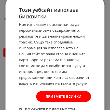
Този уебсайт използва
Пълноценна храна за котки
бисквитки
в грейви сос SHEBA Select
Slice ПТИЧИ ЯСТИЯ - 4 броя ×
85 грама
Ние използваме бисквитки, за да
Арт.№: 3011133
персонализираме съдържанието,
2.99
€
5.85
лв.
рекламите и да анализираме нашия
/
трафик. Също така споделяме
информация за използването на
КУПИ
нашия сайт от ваша страна с нашите
партньори за реклама и анализи,
които може да я комбинират с друга
На страница по:
информация, която сте им
предоставили или която са събрали от
вашето използване на техните услуги.
ПРИЕМЕТЕ ВСИЧКИ
ПОКАЖЕТЕ ПОДРОБНОСТИ