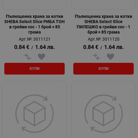
Пълноценна храна за котки
Пълноценна храна за котки
SHEBA Select Slice РИБА ТОН
SHEBA Select Slice
в грейви сос - 1 брой × 85
ПИЛЕШКО в грейви сос - 1
грама
брой × 85 грама
Арт.№: 3011121
Арт.№: 3011120
0.84
€
1.64
лв.
0.84
€
1.64
лв.
/
/
КУПИ
КУПИ