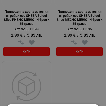
Пълноценна храна за котки
Пълноценна храна за котки
в грейви сос SHEBA Select
в грейви сос SHEBA Select
Slice РИБНО МЕНЮ - 4 броя ×
Slice МЕСНО МЕНЮ - 4 броя ×
85 грама
85 грама
Арт.№: 3011144
Арт.№: 3011136
2.99
€
5.85
лв.
2.99
€
5.85
лв.
/
/
КУПИ
КУПИ