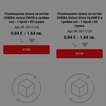
Пълноценна храна за котки
Пълноценна храна за котки
SHEBA Junior ПИЛЕ в грейви
SHEBA Select Slice СьОМГА в
сос - 1 брой × 85 грама
грейви сос - 1 брой × 85
грама
Арт.№: 3011125
Арт.№: 3011129
0.84
€
1.64
лв.
/
0.84
€
1.64
лв.
/
КУПИ
КУПИ