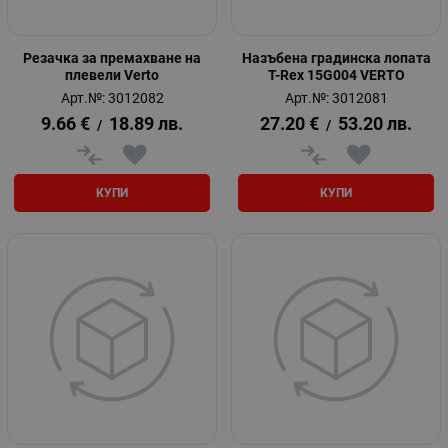
Резачка за премахване на
Назъбена градинска лопата
плевели Verto
T-Rex 15G004 VERTO
Арт.№: 3012082
Арт.№: 3012081
9.66
€
18.89
лв.
27.20
€
53.20
лв.
/
/
КУПИ
КУПИ