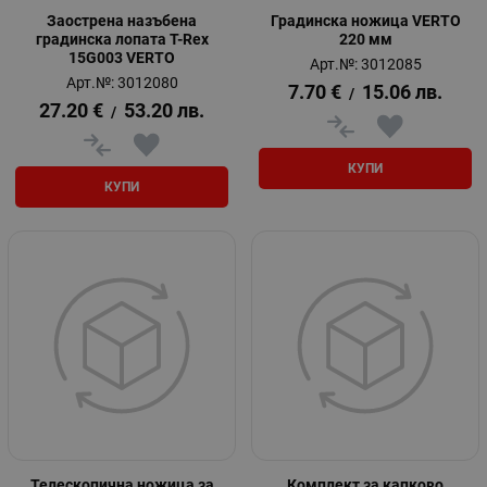
Заострена назъбена
Градинска ножица VERTO
градинска лопата T-Rex
220 мм
15G003 VERTO
Арт.№: 3012085
Арт.№: 3012080
7.70
€
15.06
лв.
/
27.20
€
53.20
лв.
/
КУПИ
КУПИ
Телескопична ножица за
Комплект за капково