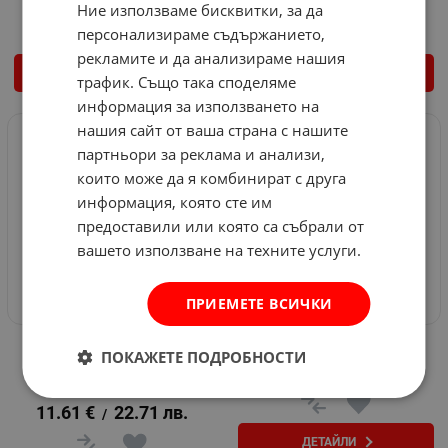
14.62
€
28.59
лв.
10.48
€
20.50
лв.
/
/
Ние използваме бисквитки, за да
персонализираме съдържанието,
рекламите и да анализираме нашия
КУПИ
КУПИ
трафик. Също така споделяме
информация за използването на
нашия сайт от ваша страна с нашите
НЕНАЛИЧЕН
партньори за реклама и анализи,
които може да я комбинират с друга
информация, която сте им
предоставили или която са събрали от
вашето използване на техните услуги.
ПРИЕМЕТЕ ВСИЧКИ
Градински регулируем
Лозарска ножица Verto
ПОКАЖЕТЕ ПОДРОБНОСТИ
струйник Verto
Арт.№: 568837
Арт.№: 568831
11.61
€
22.71
лв.
/
ДЕТАЙЛИ