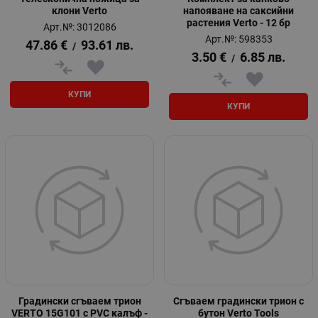
клони Verto
напояване на саксийни
растения Verto - 12 бр
Арт.№: 3012086
Арт.№: 598353
47.86
€
93.61
лв.
/
3.50
€
6.85
лв.
/
КУПИ
КУПИ
Градински сгъваем трион
Сгъваем градински трион с
VERTO 15G101 с PVC калъф -
бутон Verto Tools