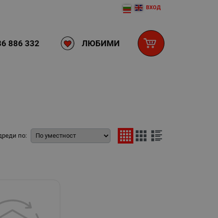
ВХОД
ЛЮБИМИ
6 886 332
дреди по: