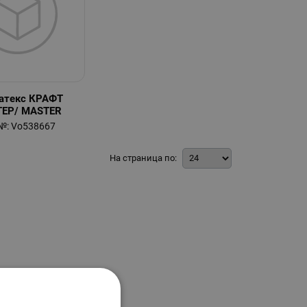
латекс КРАФТ
ЕР/ MASTER
№: Vo538667
На страница по: