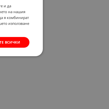
е и да
нето на нашия
 да я комбинират
ашето използване
ТЕ ВСИЧКИ