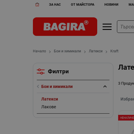
ЗА НАС
ОТ МАЙСТОРА
НОВИНИ
МА
Начало
Бои и химикали
Латекси
Kraft
Лате
Филтри
3 Проду
Бои и химикали
Латекси
Избра
Лакове
НЕНАЛИЧ