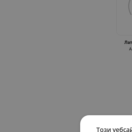
Лат
А
Този уебса