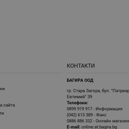
КОНТАКТИ
БАГИРА ООД
ни
гр. Стара Загора, бул. "Патриа
Евтимий" 39
Телефони:
а сайта
0899 919 917
- Информация
ти
(042) 613 389
- Факс
0886 886 332
- Онлайн магази
E-mail:
online:at:bagira.bg