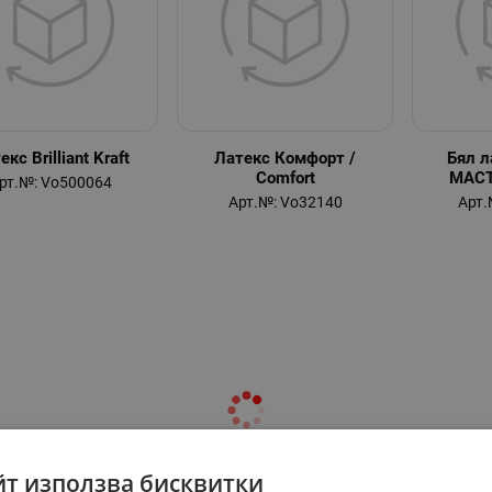
екс Brilliant Kraft
Латекс Комфорт /
Бял 
Comfort
МАСТ
рт.№: Vo500064
Арт.№: Vo32140
Арт.
йт използва бисквитки