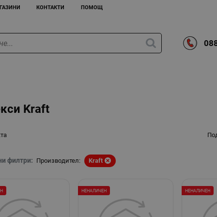
ГАЗИНИ
КОНТАКТИ
ПОМОЩ
088
кси Kraft
кта
По
ни филтри:
Производител:
Kraft
ЕН
НЕНАЛИЧЕН
НЕНАЛИЧЕН