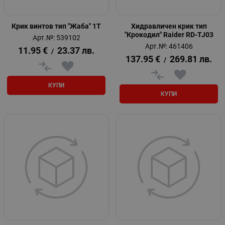
Крик винтов тип "Жаба" 1Т
Хидравличен крик тип
"Крокодил" Raider RD-TJ03
Арт.№: 539102
Арт.№: 461406
11.95
€
23.37
лв.
/
137.95
€
269.81
лв.
/
КУПИ
КУПИ