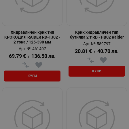
Хидравличен крик тип
Крик хидравличен тип
КРОКОДИЛ RAIDER RD-TJ02 -
бутилка 2 т RD - HB02 Raider
2 тона / 125-390 мм
Арт.№: 589797
Арт.№: 461407
20.81
€
40.70
лв.
/
69.79
€
136.50
лв.
/
КУПИ
КУПИ