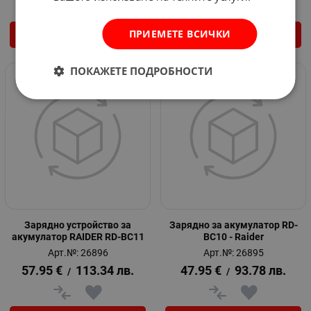
ПРИЕМЕТЕ ВСИЧКИ
КУПИ
КУПИ
ПОКАЖЕТЕ ПОДРОБНОСТИ
Зарядно устройство за
Зарядно за акумулатор RD-
акумулатор RAIDER RD-BC11
BC10 - Raider
Арт.№: 26896
Арт.№: 26895
57.95
€
113.34
лв.
47.95
€
93.78
лв.
/
/