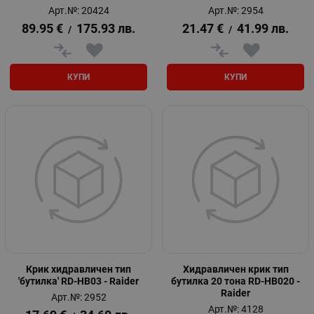
Арт.№: 20424
Арт.№: 2954
89.95
€
175.93
лв.
21.47
€
41.99
лв.
/
/
КУПИ
КУПИ
Крик хидравличен тип
Хидравличен крик тип
'бутилка' RD-HB03 - Raider
бутилка 20 тона RD-HB020 -
Raider
Арт.№: 2952
Арт.№: 4128