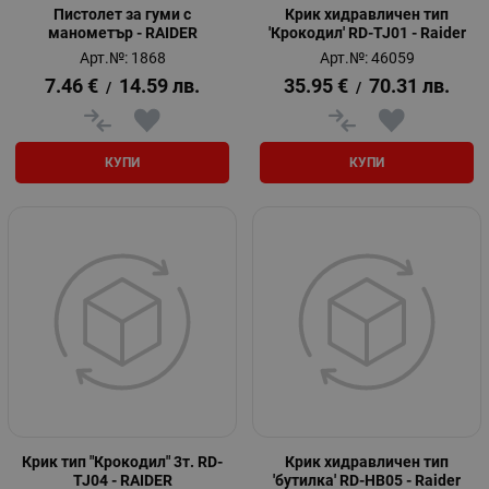
Пистолет за гуми с
Крик хидравличен тип
манометър - RAIDER
'Крокодил' RD-TJ01 - Raider
Арт.№: 1868
Арт.№: 46059
7.46
€
14.59
лв.
35.95
€
70.31
лв.
/
/
КУПИ
КУПИ
Крик тип "Крокодил" 3т. RD-
Крик хидравличен тип
TJ04 - RAIDER
'бутилка' RD-HB05 - Raider