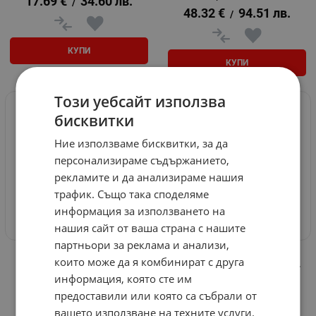
17.69
€
34.60
лв.
/
48.32
€
94.51
лв.
/
КУПИ
КУПИ
Този уебсайт използва
бисквитки
Ние използваме бисквитки, за да
персонализираме съдържанието,
рекламите и да анализираме нашия
трафик. Също така споделяме
информация за използването на
нашия сайт от ваша страна с нашите
партньори за реклама и анализи,
Крик хидравличен тип
Крик хидравличен тип
които може да я комбинират с друга
'бутилка' RD-HB02 - Raider
'бутилка' RD-HB015 - Raider
информация, която сте им
Арт.№: 23362
Арт.№: 4127
предоставили или която са събрали от
12.32
€
24.10
лв.
40.24
€
78.70
лв.
/
/
вашето използване на техните услуги.