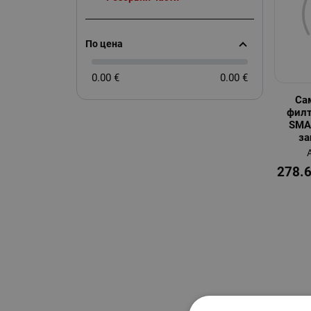
По цена
0.00 €
0.00 €
Са
филт
SMA
за
278.