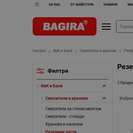
ЗА НАС
ОТ МАЙСТОРА
НОВИНИ
МА
Начало
ВиК и Баня
Смесители и кранове
Резе
Рез
Филтри
2 Проду
ВиК и Баня
Смесители и кранове
Избра
Смесители за стенен монтаж
Смесители - стоящи
Кранове и канелки
Резервни части