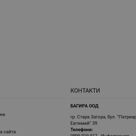
КОНТАКТИ
БАГИРА ООД
ни
гр. Стара Загора, бул. "Патриа
Евтимий" 39
Телефони:
а сайта
0899 919 917
- Информация