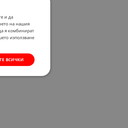
е и да
нето на нашия
 да я комбинират
ашето използване
ТЕ ВСИЧКИ