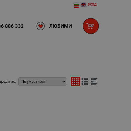
ВХОД
ЛЮБИМИ
6 886 332
дреди по: