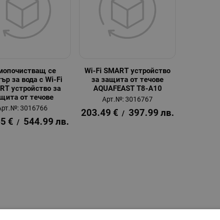
мопочистващ се
Wi-Fi SMART устройство
ър за вода с Wi-Fi
за защита от течове
RT устройство за
AQUAFEAST T8-A10
щита от течове
Арт.№: 3016767
Арт.№: 3016766
203.49
€
397.99
лв.
/
65
€
544.99
лв.
/