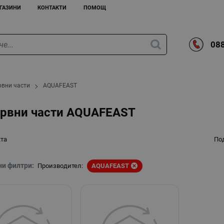
ГАЗИНИ
КОНТАКТИ
ПОМОЩ
088
рвни части
AQUAFEAST
ервни части AQUAFEAST
кта
По
ни филтри:
Производител:
AQUAFEAST