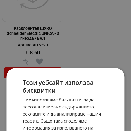
Разклонител ШУКО
Schneider Electric UNICA - 3
гнезда / БЯЛ
Арт.№: 3016290
€
8.60
КУПИ
Този уебсайт използва
бисквитки
На страница по:
Ние използваме бисквитки, за да
персонализираме съдържанието,
рекламите и да анализираме нашия
трафик. Също така споделяме
информация за използването на