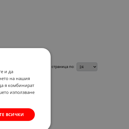
На страница по:
е и да
нето на нашия
 да я комбинират
ашето използване
ТЕ ВСИЧКИ