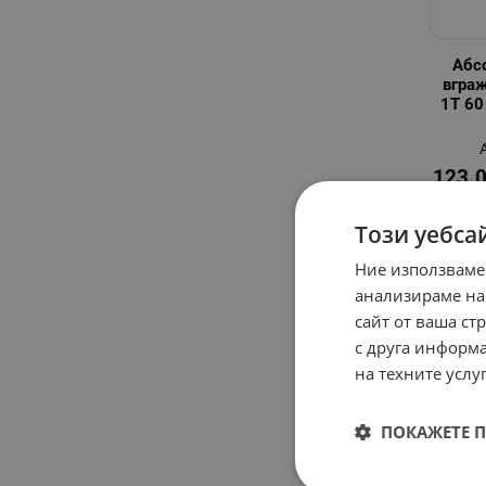
Абс
вгра
1T 60
123.
Този уебса
Ние използваме
анализираме на
сайт от ваша ст
с друга информа
на техните услуг
ПОКАЖЕТЕ 