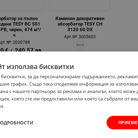
орбатор за пълно
Каминен декоративен
ждане TESY BC 501
абсорбатор TESY CH
 PB, черен, 474 м³/
3120 60 DX
ч
Арт.№: 3005603
Арт.№: 3020788
INOX
00
€
240.57
лв.
/
227.52
€
444.99
лв.
/
йт използва бисквитки
 бисквитки, за да персонализираме съдържанието, рекламит
шия трафик. Също така споделяме информация за използва
рана с нашите партньори за реклама и анализи, които може
ция, която сте им предоставили или която са събрали от в
и.
ПОДРОБНОСТИ
ПРИЕМЕ