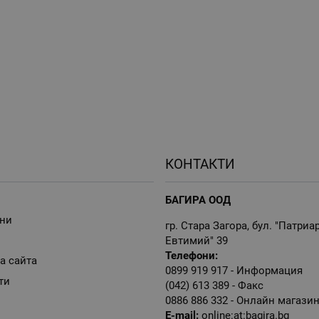
КОНТАКТИ
БАГИРА ООД
ни
гр. Стара Загора, бул. "Патриа
Евтимий" 39
Телефони:
а сайта
0899 919 917
- Информация
ти
(042) 613 389
- Факс
0886 886 332
- Онлайн магази
E-mail:
online:at:bagira.bg