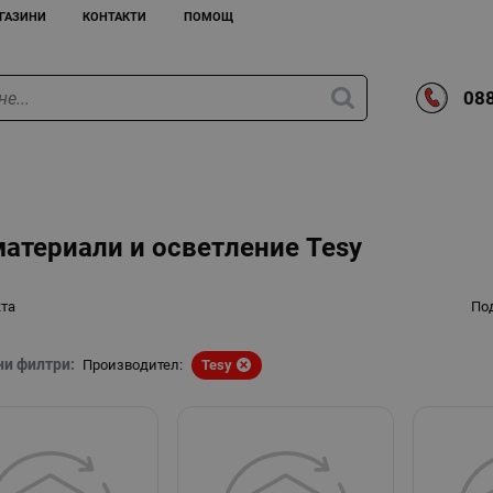
ГАЗИНИ
КОНТАКТИ
ПОМОЩ
088
материали и осветление Tesy
кта
По
ни филтри:
Производител:
Tesy