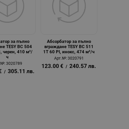
атор за пълно
Абсорбатор за пълно
не TESY BC 504
вграждане TESY BC 511
, черен, 410 м³/
1T 60 PI, инокс, 474 м³/ч
ч
Арт.№: 3020791
.№: 3020789
123.00
€
240.57
лв.
/
€
305.11
лв.
/