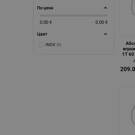
По цена
0.00 €
0.00 €
Цвят
Абс
INOX
(1)
вгра
1T 60 
209.