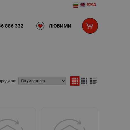
ВХОД
ЛЮБИМИ
6 886 332
дреди по: