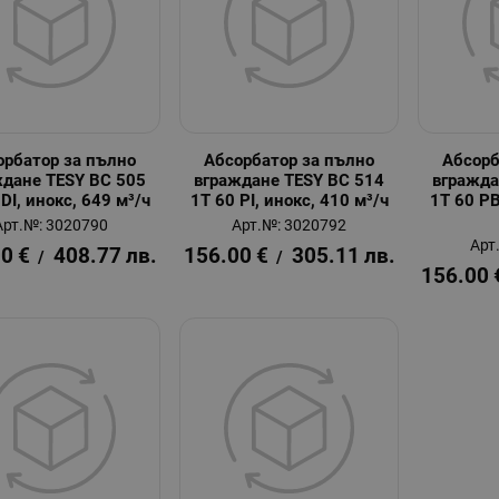
орбатор за пълно
Абсорбатор за пълно
Абсорб
ждане TESY BC 505
вграждане TESY BC 514
вгражда
DI, инокс, 649 м³/ч
1T 60 PI, инокс, 410 м³/ч
1T 60 PB
Арт.№: 3020790
Арт.№: 3020792
Арт
00
€
408.77
лв.
156.00
€
305.11
лв.
/
/
156.00