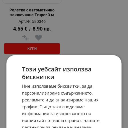
Ролетка с автоматично
заключване Truper 3 м
Арт.№: 580346
4.55
€
8.90
лв.
/
КУПИ
Този уебсайт използва
На страница по:
бисквитки
Ние използваме бисквитки, за да
персонализираме съдържанието,
рекламите и да анализираме нашия
трафик. Също така споделяме
информация за използването на
нашия сайт от ваша страна с нашите
партньори за реклама и анализи,