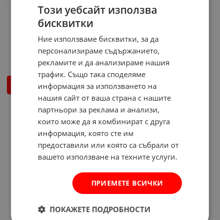
Този уебсайт използва
Пневматичен комплект
бисквитки
Daewoo
Ние използваме бисквитки, за да
Арт.№: 539463
персонализираме съдържанието,
33.90
€
66.30
лв.
/
рекламите и да анализираме нашия
трафик. Също така споделяме
информация за използването на
КУПИ
нашия сайт от ваша страна с нашите
партньори за реклама и анализи,
На страница по:
които може да я комбинират с друга
информация, която сте им
предоставили или която са събрали от
вашето използване на техните услуги.
ПРИЕМЕТЕ ВСИЧКИ
ПОКАЖЕТЕ ПОДРОБНОСТИ