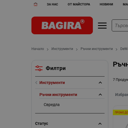
ЗА НАС
ОТ МАЙСТОРА
НОВИНИ
МА
Начало
Инструменти
Ръчни инструменти
DeWa
Ръчн
Филтри
7 Проду
Инструменти
Ръчни инструменти
Избра
Свредла
ПРОМО ДО
Статус