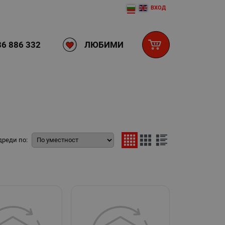
ВХОД
ЛЮБИМИ
6 886 332
дреди по: