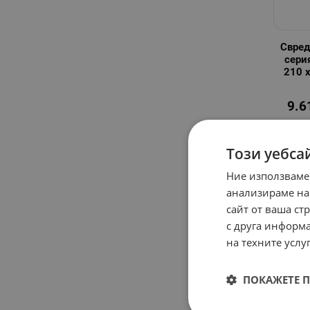
Свред
сери
210 
9.6
Този уебса
Ние използваме
анализираме на
сайт от ваша ст
с друга информа
на техните услуг
ПОКАЖЕТЕ 