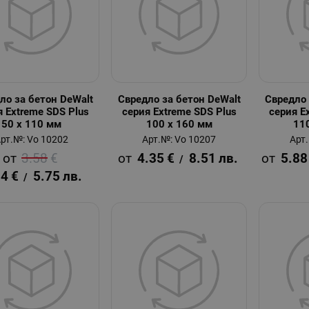
ло за бетон DeWalt
Свредло за бетон DeWalt
Свредло 
я Extreme SDS Plus
серия Extreme SDS Plus
серия E
50 x 110 мм
100 x 160 мм
11
рт.№: Vo 10202
Арт.№: Vo 10207
Арт
3.58
€
4.35
€
8.51
лв.
5.88
/
94
€
5.75
лв.
/