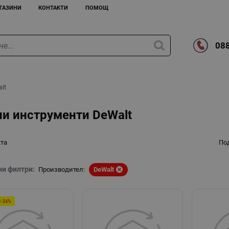
ГАЗИНИ
КОНТАКТИ
ПОМОЩ
088
lt
и инструменти DeWalt
кта
По
ни филтри:
Производител:
DeWalt
 -34%