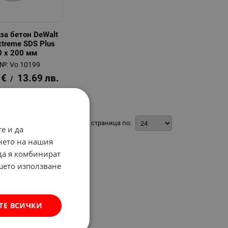
за бетон DeWalt
xtreme SDS Plus
0 x 200 мм
.№: Vo 10199
€
13.69
лв.
/
На страница по:
е и да
нето на нашия
 да я комбинират
ашето използване
ТЕ ВСИЧКИ