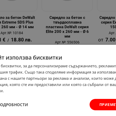
ло за бетон DeWalt
Свредло за бетон с
Свредло 
я Extreme SDS Plus
твърдосплавна
серия E
x 260 мм - Ø 14 мм
пластина DeWalt серия
15
Elite 200 x 260 мм - Ø 6
Арт.№: 10184
Арт
мм
1
€
18.80
лв.
7.00
/
Арт.№: 556506
9.66
€
18.89
лв.
/
йт използва бисквитки
 бисквитки, за да персонализираме съдържанието, рекламит
шия трафик. Също така споделяме информация за използва
рана с нашите партньори за реклама и анализи, които може
ция, която сте им предоставили или която са събрали от в
и.
ПОДРОБНОСТИ
ПРИЕМЕ