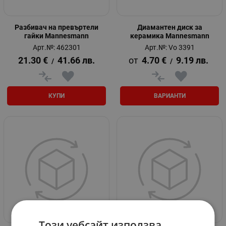
Разбивач на превъртели
Диамантен диск за
гайки Mannesmann
керамика Mannesmann
Арт.№: 462301
Арт.№: Vo 3391
21.30
€
41.66
лв.
4.70
€
9.19
лв.
/
/
КУПИ
ВАРИАНТИ
Този уебсайт използва