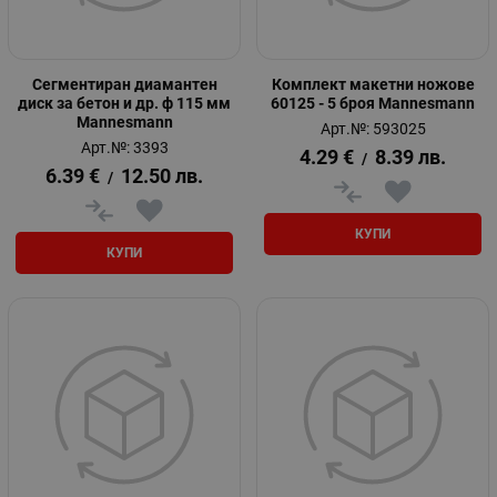
Сегментиран диамантен
Комплект макетни ножове
диск за бетон и др. ф 115 мм
60125 - 5 броя Mannesmann
Mannesmann
Арт.№: 593025
Арт.№: 3393
4.29
€
8.39
лв.
/
6.39
€
12.50
лв.
/
КУПИ
КУПИ