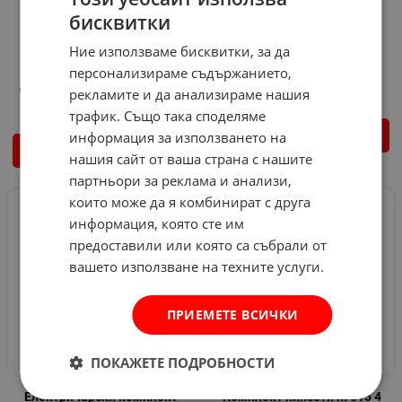
Сегментиран диамантен
Магнитен ъгломер
бисквитки
диск за бетон и др.
MANNESMANN
Mannesmann
Ние използваме бисквитки, за да
Арт.№: 536186
Арт.№: Vo 3395
персонализираме съдържанието,
6.44
€
12.60
лв.
/
17.90
€
35.01
лв.
/
рекламите и да анализираме нашия
трафик. Също така споделяме
информация за използването на
КУПИ
ВАРИАНТИ
нашия сайт от ваша страна с нашите
партньори за реклама и анализи,
които може да я комбинират с друга
НЕНАЛИЧЕН
информация, която сте им
предоставили или която са събрали от
вашето използване на техните услуги.
ПРИЕМЕТЕ ВСИЧКИ
ПОКАЖЕТЕ ПОДРОБНОСТИ
Електричарски комплект
Комплект пинсети M 615 4