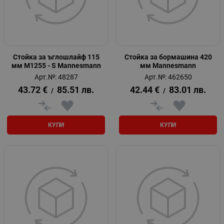
Стойка за ъглошлайф 115
Стойка за бормашина 420
мм M1255 - S Mannesmann
мм Mannesmann
Арт.№: 48287
Арт.№: 462650
43.72
€
85.51
лв.
42.44
€
83.01
лв.
/
/
КУПИ
КУПИ