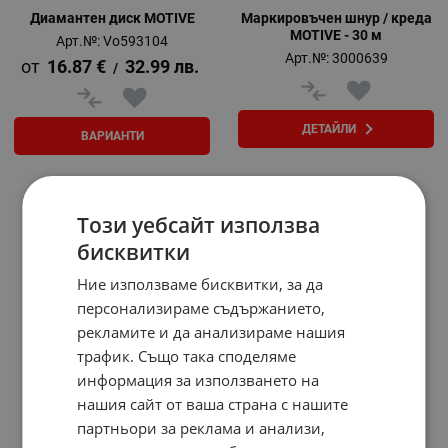
Диамантен диск MOTIVE
Маркировъчен шнур / креда
MOTIVE - 30 м
Арт.№: Vo593104
Арт.№: 3000639
16.87
€
32.99
лв.
/
ДЕТАЙЛИ
ВАРИАНТИ
На страница по:
Този уебсайт използва
бисквитки
Ние използваме бисквитки, за да
персонализираме съдържанието,
рекламите и да анализираме нашия
трафик. Също така споделяме
информация за използването на
нашия сайт от ваша страна с нашите
партньори за реклама и анализи,