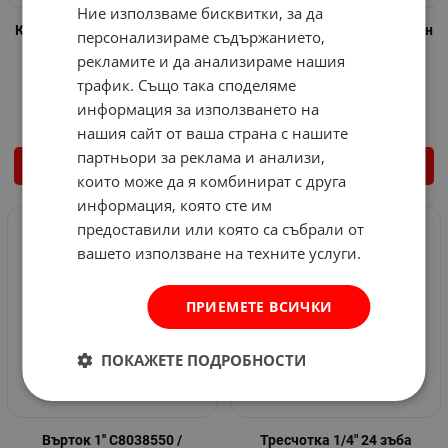
Ние използваме бисквитки, за да
Камък 1/2" дванадесетостен
Камък 1/2" дванадесетостен
персонализираме съдържанието,
3/8" Pard
11/16" Pard
рекламите и да анализираме нашия
Арт.№: 3004037
Арт.№: 3004038
трафик. Също така споделяме
1.41
€
2.76
лв.
1.59
€
3.11
лв.
/
/
информация за използването на
нашия сайт от ваша страна с нашите
партньори за реклама и анализи,
КУПИ
КУПИ
които може да я комбинират с друга
информация, която сте им
предоставили или която са събрали от
вашето използване на техните услуги.
ПРИЕМЕТЕ ВСИЧКИ
ПОКАЖЕТЕ ПОДРОБНОСТИ
Върток 1'' С8038550 /
Тресчотка 1/4" 24 зъба