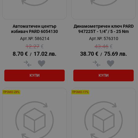
Автоматичен център
Динамометричен ключ PARD
избивач PARD 6054130
947225T - 1/4" / 5 - 25 Nm
Арт.№: 586214
Арт.№: 576310
12.27
€
43.46
€
8.70
€
17.02
лв.
38.70
€
75.69
лв.
/
/
КУПИ
КУПИ
ПРОМО -26%
ПРОМО -11%