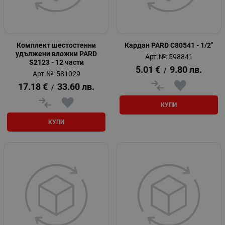
Комплект шестостенни
Кардан PARD C80541 - 1/2"
удължени вложки PARD
Арт.№: 598841
S2123 - 12 части
5.01
€
9.80
лв.
/
Арт.№: 581029
17.18
€
33.60
лв.
/
КУПИ
КУПИ