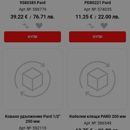
9580385 Pard
PD80221 Pard
Арт.№: 588779
Арт.№: 574035
39.22
€
76.71
лв.
11.25
€
22.00
лв.
/
/
КУПИ
КУПИ
Ковано удължение Pard 1/2"
Кабелни клещи PARD 200 мм
250 мм
Арт.№: 586549
Арт.№: 592119