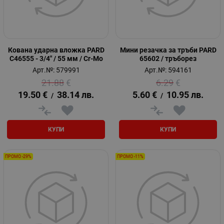
Кована ударна вложка PARD
Мини резачка за тръби PARD
C46555 - 3/4" / 55 мм / Cr-Mo
65602 / тръборез
Арт.№: 579991
Арт.№: 594161
21.88
€
6.29
€
19.50
€
38.14
лв.
5.60
€
10.95
лв.
/
/
КУПИ
КУПИ
ПРОМО -29%
ПРОМО -11%