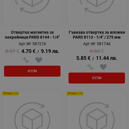
Отвертка магнитна за
Гъвкава отвертка за вложки
накрайници PARD 8144 - 1/4"
PARD 8113 - 1/4" / 275 мм
Арт.№: 587276
Арт.№: 581746
5.27
€
4.70
€
9.19
лв.
6.60
€
/
5.85
€
11.44
лв.
/
КУПИ
КУПИ
ПРОМО -11%
ПРОМО -11%