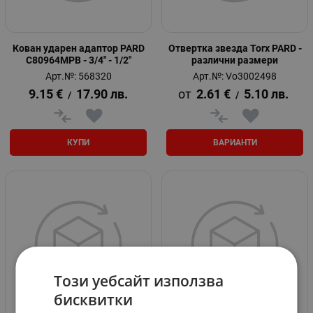
Кован ударен адаптор PARD
Отвертка звезда Torx PARD -
C80964MPB - 3/4" - 1/2"
различни размери
Арт.№: 568320
Арт.№: Vo3002498
9.15
€
17.90
лв.
2.61
€
5.10
лв.
/
/
КУПИ
ВАРИАНТИ
Този уебсайт използва
бисквитки