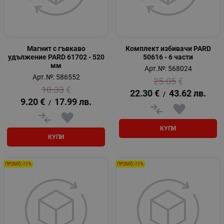
Магнит с гъвкаво
Комплект избивачи PARD
удължение PARD 61702 - 520
50616 - 6 части
мм
Арт.№: 568024
Арт.№: 586552
25.05
€
10.33
€
22.30
€
43.62
лв.
/
9.20
€
17.99
лв.
/
КУПИ
КУПИ
ПРОМО -11%
ПРОМО -11%