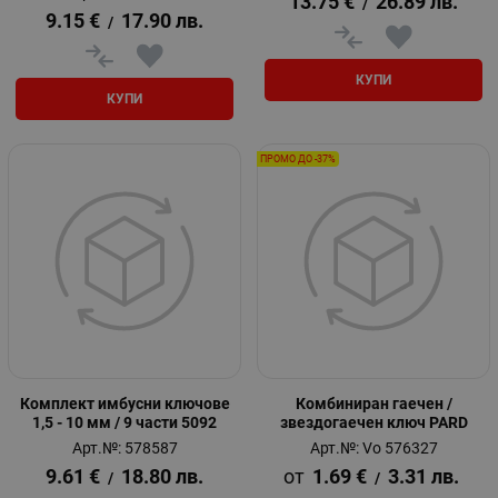
13.75
€
26.89
лв.
/
9.15
€
17.90
лв.
/
КУПИ
КУПИ
ПРОМО ДО -37%
Комплект имбусни ключове
Комбиниран гаечен /
1,5 - 10 мм / 9 части 5092
звездогаечен ключ PARD
Арт.№: 578587
Арт.№: Vo 576327
9.61
€
18.80
лв.
1.69
€
3.31
лв.
/
/