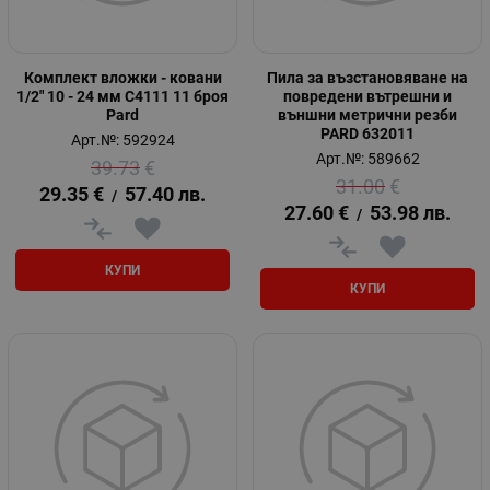
Комплект вложки - ковани
Пила за възстановяване на
1/2" 10 - 24 мм С4111 11 броя
повредени вътрешни и
Pard
външни метрични резби
PARD 632011
Арт.№: 592924
Арт.№: 589662
39.73
€
31.00
€
29.35
€
57.40
лв.
/
27.60
€
53.98
лв.
/
КУПИ
КУПИ