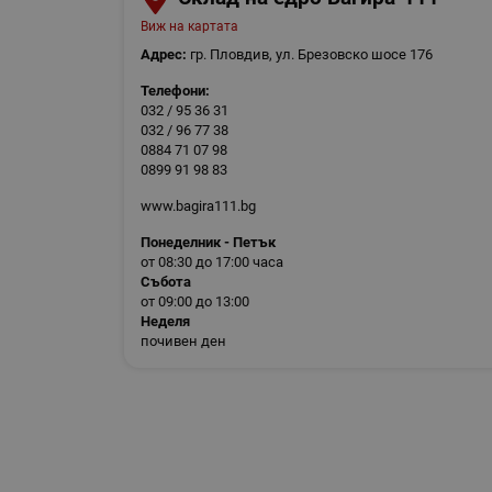
Виж на картата
Адрес:
гр. Пловдив, ул. Брезовско шосе 176
Телефони:
032 / 95 36 31
032 / 96 77 38
0884 71 07 98
0899 91 98 83
www.bagira111.bg
Понеделник - Петък
от 08:30 до 17:00 часа
Събота
от 09:00 до 13:00
Неделя
почивен ден