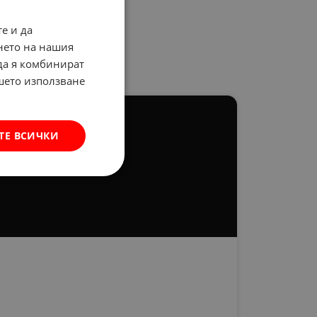
е и да
нето на нашия
 да я комбинират
ашето използване
ТЕ ВСИЧКИ