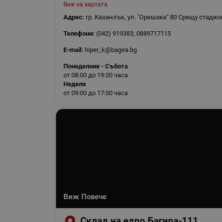
Виж на картата
Адрес:
гр. Казанлък, ул. "Орешака" 80 Срещу стадио
Телефони:
(042) 919383; 0889717115
E-mail:
hiper_k@bagira.bg
Понеделник - Събота
от 08:00 до 19:00 часа
Неделя
от 09:00 до 17:00 часа
Виж Повече
Склад на едро Багира-111