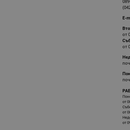
089
(04
E-m
Вто
от 
Съ
от 
Не
поч
По
поч
РА
Пон
от 0
Съб
от 0
Нед
от 0