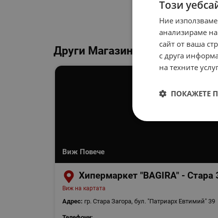
Този уебса
Ние използваме
анализираме на
сайт от ваша ст
Други Магазини
с друга информа
на техните услуг
ПОКАЖЕТЕ 
Виж Повече
Хипермаркет "BAGIRA" - Стара 
Виж на картата
Адрес:
гр. Стара Загора, бул. "Патриарх Евтимий" 39
Телефони: