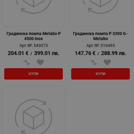
Градинска помпа Metabo P
Градинска помпа P 3300 G -
4500 Inox
Metabo
Арт.№: 543073
Арт.№: 516495
204.01
€
399.01
лв.
147.76
€
288.99
лв.
/
/
КУПИ
КУПИ