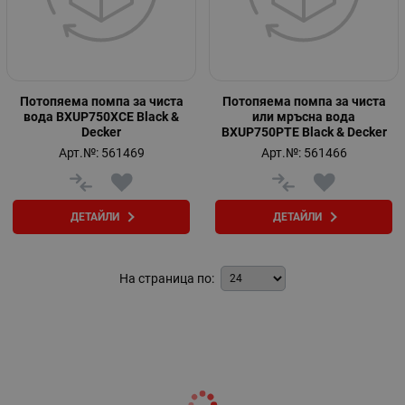
Потопяема помпа за чиста
Потопяема помпа за чиста
вода BXUP750XCE Black &
или мръсна вода
Decker
BXUP750PTE Black & Decker
Арт.№: 561469
Арт.№: 561466
ДЕТАЙЛИ
ДЕТАЙЛИ
На страница по: