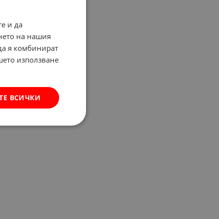
е и да
нето на нашия
 да я комбинират
ашето използване
ТЕ ВСИЧКИ