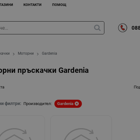
ГАЗИНИ
КОНТАКТИ
ПОМОЩ
088
качки
Моторни
Gardenia
рни пръскачки Gardenia
кта
По
ни филтри:
Производител:
Gardenia