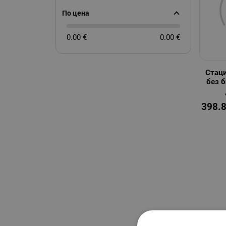
По цена
0.00 €
0.00 €
Стац
без 
398.