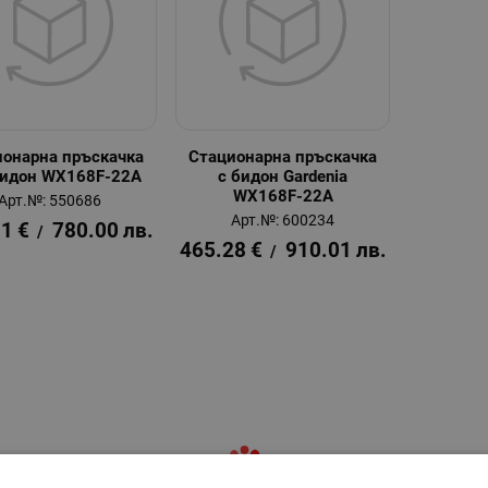
ионарна пръскачка
Стационарна пръскачка
бидон WX168F-22A
с бидон Gardenia
WX168F-22A
Арт.№: 550686
Арт.№: 600234
81
€
780.00
лв.
/
465.28
€
910.01
лв.
/