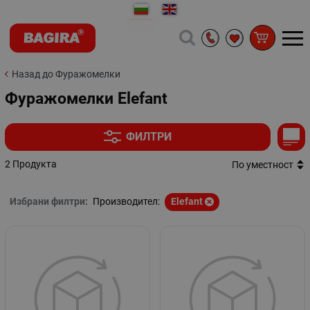
Назад до Фуражомелки
Фуражомелки Elefant
ФИЛТРИ
2 Продукта
По уместност
Избрани филтри:
Производител:
Elefant