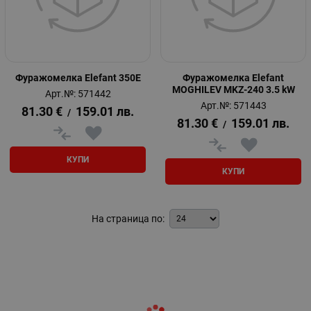
Фуражомелка Elefant 350E
Фуражомелка Elefant
MOGHILEV MKZ-240 3.5 kW
Арт.№: 571442
Арт.№: 571443
81.30
€
159.01
лв.
/
81.30
€
159.01
лв.
/
КУПИ
КУПИ
На страница по: