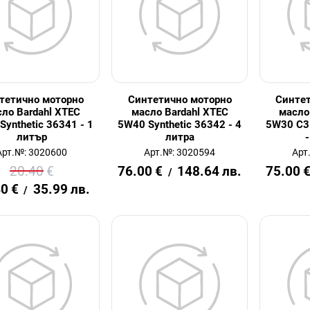
тетично моторно
Синтетично моторно
Синте
ло Bardahl XTEC
масло Bardahl XTEC
масло
Synthetic 36341 - 1
5W40 Synthetic 36342 - 4
5W30 C3 
литър
литра
Арт.№: 3020600
Арт.№: 3020594
Арт
20.40
€
76.00
€
148.64
лв.
75.00
/
40
€
35.99
лв.
/