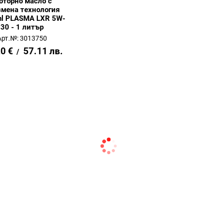
оторно масло с
змена технология
hl PLASMA LXR 5W-
30 - 1 литър
Арт.№: 3013750
20
€
57.11
лв.
/