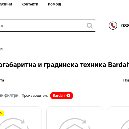
ГАЗИНИ
КОНТАКТИ
ПОМОЩ
088
hl
габаритна и градинска техника Bardah
кта
По
ни филтри:
Производител:
Bardahl
0%