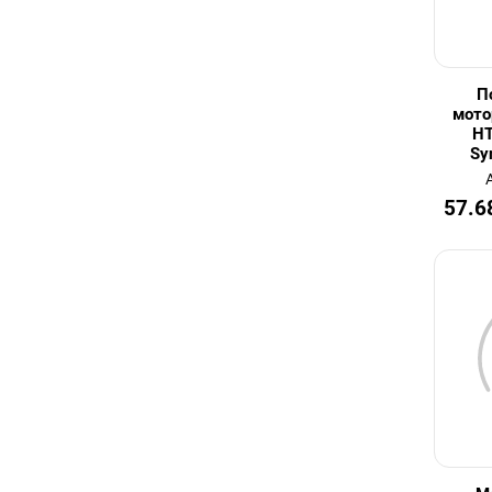
П
мото
HT
Sy
57.6