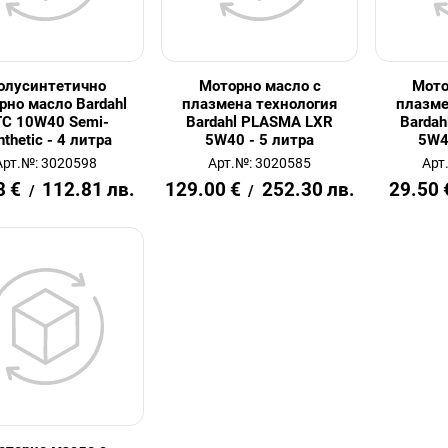
олусинтетично
Моторно масло с
Мото
рно масло Bardahl
плазмена технология
плазме
C 10W40 Semi-
Bardahl PLASMA LXR
Barda
nthetic - 4 литра
5W40 - 5 литра
5W4
Арт.№: 3020598
Арт.№: 3020585
Арт
8
€
112.81
лв.
129.00
€
252.30
лв.
29.50
/
/