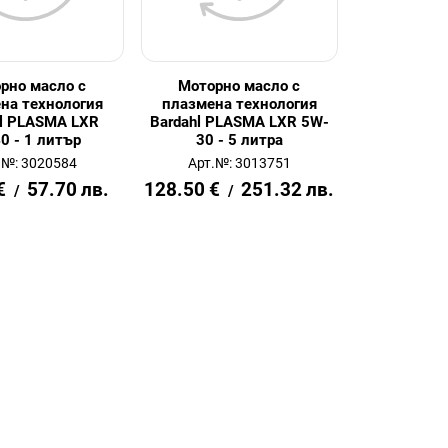
рно масло с
Моторно масло с
на технология
плазмена технология
hl PLASMA LXR
Bardahl PLASMA LXR 5W-
0 - 1 литър
30 - 5 литра
.№: 3020584
Арт.№: 3013751
€
57.70
лв.
128.50
€
251.32
лв.
/
/