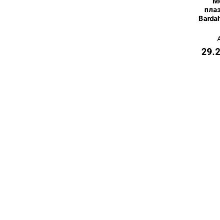
М
пла
Barda
29.