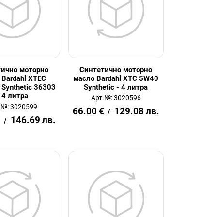
тично моторно
Синтетично моторно
 Bardahl XTEC
масло Bardahl XTC 5W40
Synthetic 36303
Synthetic - 4 литра
- 4 литра
Арт.№: 3020596
.№: 3020599
66.00
€
129.08
лв.
/
€
146.69
лв.
/