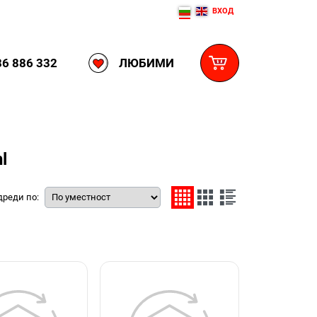
ВХОД
ЛЮБИМИ
6 886 332
l
дреди по: