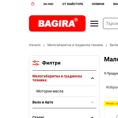
ЗА НАС
ОТ МАЙСТОРА
НОВИНИ
МА
Начало
Малогабаритна и градинска техника
Barda
Мало
Филтри
9 Проду
Малогабаритна и градинска
техника
Избра
Моторни масла
Вело и Авто
ПРОМО -1
Статус