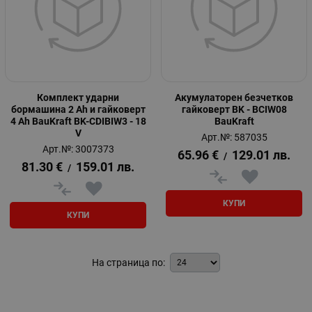
Комплект ударни
Акумулаторeн безчетков
бормашина 2 Ah и гайковерт
гайковерт BK - BCIW08
4 Ah BauKraft BK-CDIBIW3 - 18
BauKraft
V
Арт.№: 587035
Арт.№: 3007373
65.96
€
129.01
лв.
/
81.30
€
159.01
лв.
/
КУПИ
КУПИ
На страница по: