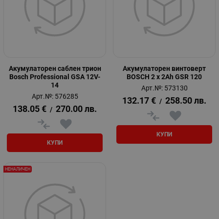
Акумулаторен саблен трион
Акумулаторен винтоверт
Bosch Professional GSA 12V-
BOSCH 2 x 2Ah GSR 120
14
Арт.№: 573130
Арт.№: 576285
132.17
€
258.50
лв.
/
138.05
€
270.00
лв.
/
КУПИ
КУПИ
НЕНАЛИЧЕН