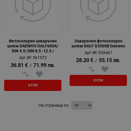
Фотосоларен заваръчен
Заваръчен фотосоларен
шлем DAEWOO DALY600A/
шлем DALY G3500B Daewoo
DIN 4.5/ DIN 8.5 -12.5 /
Арт.№: 539467
Арт.№: 561972
28.20
€
55.15
лв.
/
36.81
€
71.99
лв.
/
КУПИ
КУПИ
На страница по: