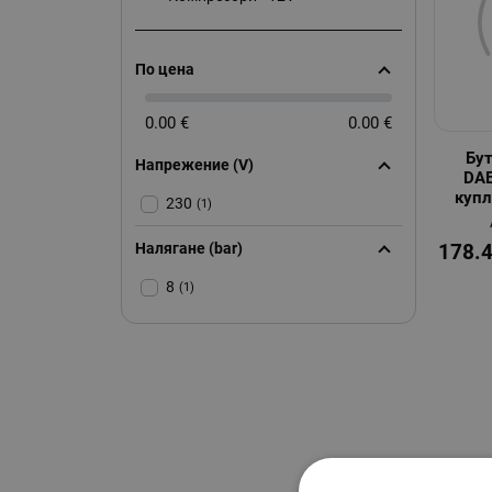
По цена
0.00 €
0.00 €
Бу
Напрежение (V)
DAE
куп
230
(1)
Налягане (bar)
178.
8
(1)