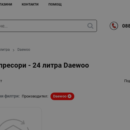
ГАЗИНИ
КОНТАКТИ
ПОМОЩ
088
 литра
Daewoo
ресори - 24 литра Daewoo
кт
По
ни филтри:
Производител:
Daewoo