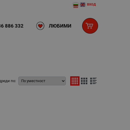
ВХОД
ЛЮБИМИ
6 886 332
дреди по: