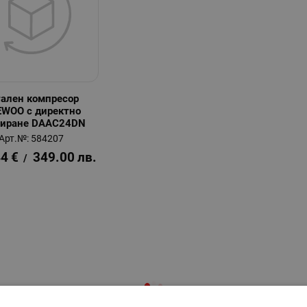
тален компресор
WOO с директно
лиране DAAC24DN
Арт.№: 584207
44
€
349.00
лв.
/