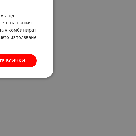
е и да
нето на нашия
 да я комбинират
ашето използване
ТЕ ВСИЧКИ