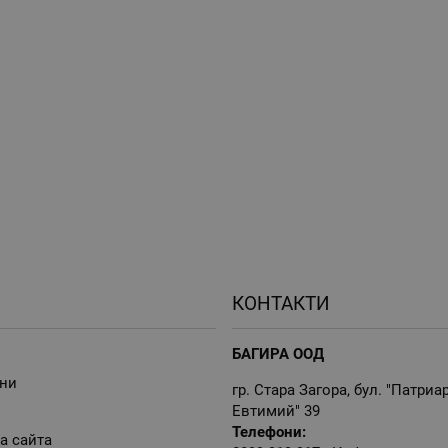
КОНТАКТИ
БАГИРА ООД
ни
гр. Стара Загора, бул. "Патриа
Евтимий" 39
Телефони:
а сайта