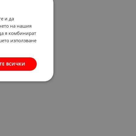
е и да
нето на нашия
 да я комбинират
ашето използване
ТЕ ВСИЧКИ