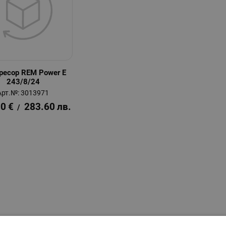
ресор REM Power E
243/8/24
Арт.№: 3013971
00
€
283.60
лв.
/