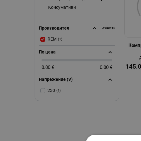
Консумативи
Производител
Изчисти
REM
(1)
Комп
По цена
145.
0.00 €
0.00 €
Напрежение (V)
230
(1)