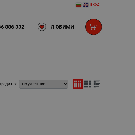
ВХОД
ЛЮБИМИ
6 886 332
дреди по: