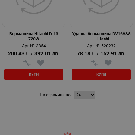
Бормашина Hitachi D-13
Ударна бормашина DV16VSS
720W
- Hitachi
Арт.№: 3854
Арт.№: 520232
200.43
€
392.01
лв.
78.18
€
152.91
лв.
/
/
КУПИ
КУПИ
На страница по: