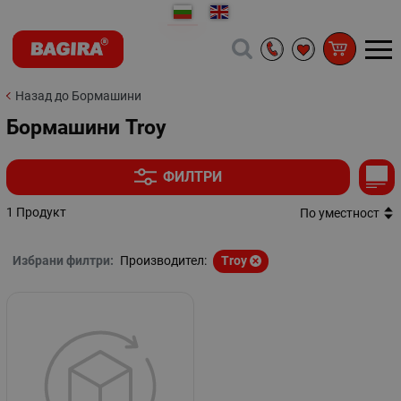
Назад до Бормашини
Бормашини Troy
ФИЛТРИ
1 Продукт
По уместност
Избрани филтри:
Производител:
Troy