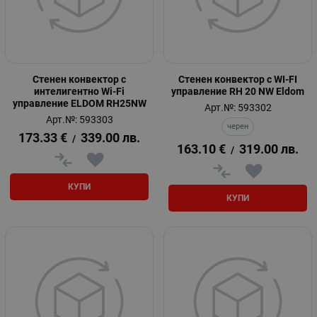
Стенен конвектор с
Стенен конвектор с WI-FI
интелигентно Wi-Fi
управление RH 20 NW Eldom
управление ELDOM RH25NW
Арт.№: 593302
Арт.№: 593303
черен
173.33
€
339.00
лв.
/
163.10
€
319.00
лв.
/
КУПИ
КУПИ