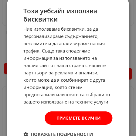
Този уебсайт използва
бисквитки
Ние използваме бисквитки, за да
Подов конвектор 2kW - бял
Подов конвектор с
персонализираме съдържанието,
вентилатор 2kW - бял
Арт.№: 537386
рекламите и да анализираме нашия
Арт.№: 537388
58.80
€
115.00
лв.
/
трафик. Също така споделяме
65.96
€
129.01
лв.
/
информация за използването на
нашия сайт от ваша страна с нашите
КУПИ
партньори за реклама и анализи,
КУПИ
които може да я комбинират с друга
информация, която сте им
НЕНАЛИЧЕН
предоставили или която са събрали от
вашето използване на техните услуги.
ПРИЕМЕТЕ ВСИЧКИ
ПОКАЖЕТЕ ПОДРОБНОСТИ