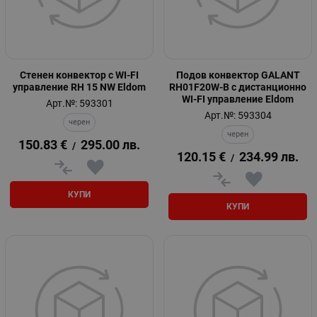
Стенен конвектор с WI-FI
Подов конвектор GALANT
управление RH 15 NW Eldom
RH01F20W-B с дистанционно
WI-FI управление Eldom
Арт.№: 593301
Арт.№: 593304
черен
черен
150.83
€
295.00
лв.
/
120.15
€
234.99
лв.
/
КУПИ
КУПИ