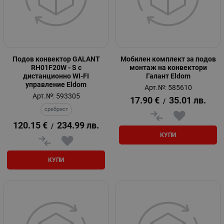
Подов конвектор GALANT
Мобилен комплект за подов
RH01F20W - S с
монтаж на конвектори
дистанционно WI-FI
Галант Eldom
управление Eldom
Арт.№: 585610
Арт.№: 593305
17.90
€
35.01
лв.
/
сребрист
120.15
€
234.99
лв.
/
КУПИ
КУПИ