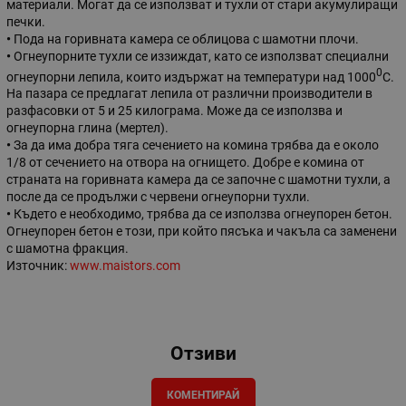
материали. Могат да се използват и тухли от стари акумулиращи
печки.
•
Пода на горивната камера се облицова с шамотни плочи.
•
Огнеупорните тухли се иззиждат, като се използват специални
0
огнеупорни лепила, които издържат на температури над 1000
С.
На пазара се предлагат лепила от различни производители в
разфасовки от 5 и 25 килограма. Може да се използва и
огнеупорна глина (мертел).
•
За да има добра тяга сечението на комина трябва да е около
1/8 от сечението на отвора на огнището. Добре е комина от
страната на горивната камера да се започне с шамотни тухли, а
после да се продължи с червени огнеупорни тухли.
•
Където е необходимо, трябва да се използва огнеупорен бетон.
Огнеупорен бетон е този, при който пясъка и чакъла са заменени
с шамотна фракция.
Източник:
www.maistors.com
Отзиви
КОМЕНТИРАЙ