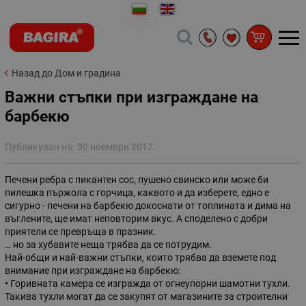
Назад до Дом и градина
Важни стъпки при изграждане на
барбекю
Публикуван на:
30 ноември 2017
Печени ребра с пикантен сос, пушено свинско или може би
пилешка пържола с горчица, каквото и да изберете, едно е
сигурно - печени на барбекю докоснати от топлината и дима на
въглените, ще имат неповторим вкус. А споделено с добри
приятели се превръща в празник.
… но за хубавите неща трябва да се потрудим.
Най-общи и най-важни стъпки, които трябва да вземете под
внимание при изграждане на барбекю:
•
Горивната камера се изгражда от огнеупорни шамотни тухли.
Такива тухли могат да се закупят от магазините за строителни