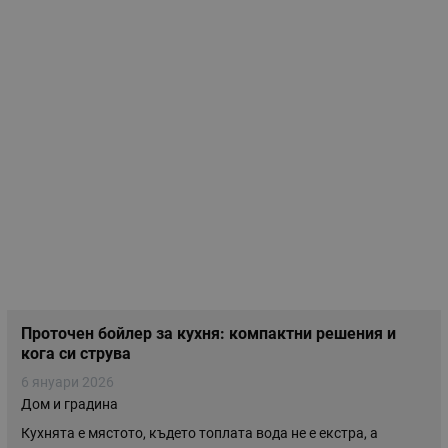
Проточен бойлер за кухня: компактни решения и
кога си струва
6 януари 2026
Дом и градина
Кухнята е мястото, където топлата вода не е екстрa, а