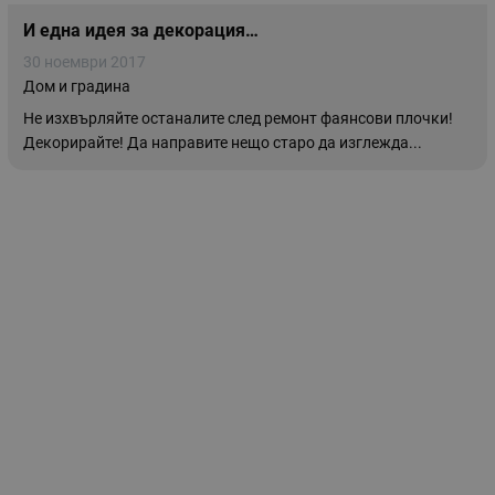
И една идея за декорация…
30 ноември 2017
Дом и градина
Не изхвърляйте останалите след ремонт фаянсови плочки!
Декорирайте! Да направите нещо старо да изглежда...