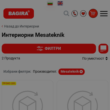
Назад до Интериорни
Интериорни Mesateknik
ФИЛТРИ
2 Продукта
По уместност
Избрани филтри:
Производител:
Mesateknik
ПРОМО -26%