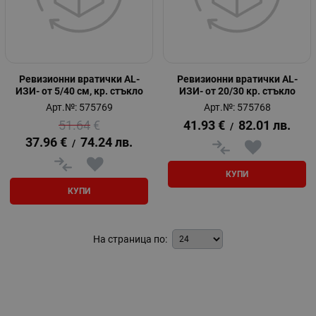
Ревизионни вратички АL-
Ревизионни вратички АL-
ИЗИ- от 5/40 см, кр. стъкло
ИЗИ- от 20/30 кр. стъкло
Арт.№: 575769
Арт.№: 575768
51.64
€
41.93
€
82.01
лв.
/
37.96
€
74.24
лв.
/
КУПИ
КУПИ
На страница по: