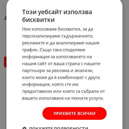
Този уебсайт използва
бисквитки
Дръжка за врата с цял шилд
90 мм. секретна - кована
мед Deka
Ние използваме бисквитки, за да
Арт.№: 529910
персонализираме съдържанието,
7.80
€
15.26
лв.
рекламите и да анализираме нашия
/
трафик. Също така споделяме
информация за използването на
КУПИ
нашия сайт от ваша страна с нашите
партньори за реклама и анализи,
които може да я комбинират с друга
На страница по:
информация, която сте им
предоставили или която са събрали от
вашето използване на техните услуги.
ПРИЕМЕТЕ ВСИЧКИ
ПОКАЖЕТЕ ПОДРОБНОСТИ