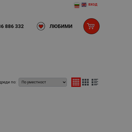
ВХОД
ЛЮБИМИ
6 886 332
дреди по: