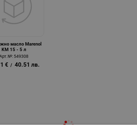
жно масло Marenol
KM 15 - 5 л
Арт.№: 549308
71
€
40.51
лв.
/