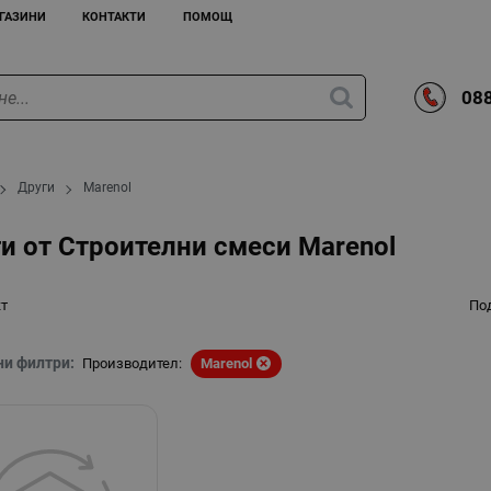
ГАЗИНИ
КОНТАКТИ
ПОМОЩ
088
Други
Marenol
и от Строителни смеси Marenol
кт
По
ни филтри:
Производител:
Marenol