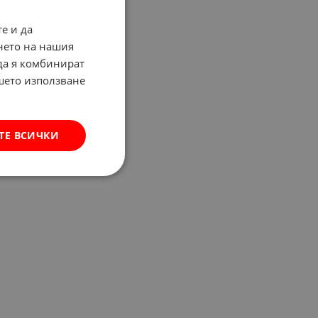
е и да
нето на нашия
 да я комбинират
ашето използване
ТЕ ВСИЧКИ