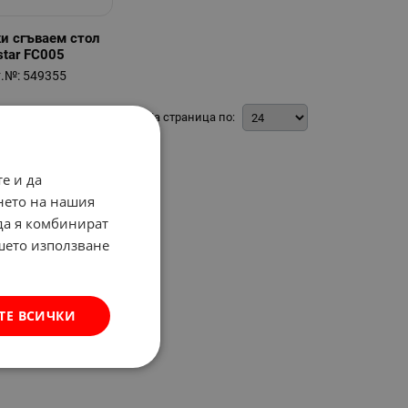
и сгъваем стол
lstar FC005
.№: 549355
На страница по:
е и да
нето на нашия
 да я комбинират
ашето използване
ТЕ ВСИЧКИ