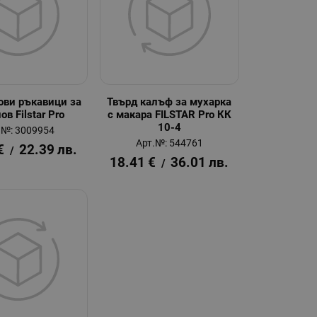
ови ръкавици за
Твърд калъф за мухарка
ов Filstar Pro
с макара FILSTAR Pro КК
10-4
.№: 3009954
Арт.№: 544761
€
22.39
лв.
/
18.41
€
36.01
лв.
/