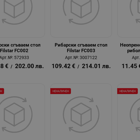
рски сгъваем стол
Рибарски сгъваем стол
Неопрен
Filstar FC002
Filstar FC003
рибол
Арт.№: 572933
Арт.№: 3007122
Арт
28
€
202.00
лв.
109.42
€
214.01
лв.
11.45
/
/
ЕН
НЕНАЛИЧЕН
НЕНАЛИЧЕН