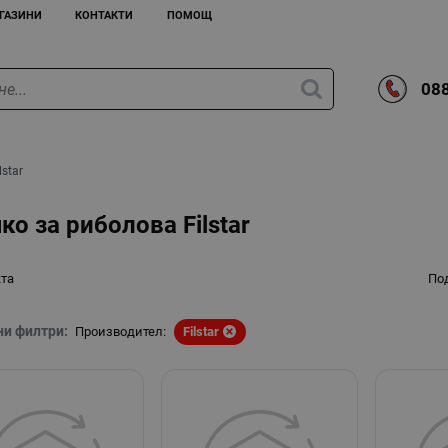
ГАЗИНИ
КОНТАКТИ
ПОМОЩ
088
lstar
ко за риболова Filstar
кта
По
ни филтри:
Производител:
Filstar