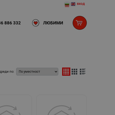
ВХОД
ЛЮБИМИ
6 886 332
дреди по: