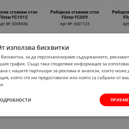
рски сгъваем стол
Рибарски сгъваем стол
Рибарск
Filstar FC1015
Filstar FC009
Fi
Арт.№: 3009956
Арт.№: 3007123
Арт
йт използва бисквитки
 бисквитки, за да персонализираме съдържанието, рекламит
шия трафик. Също така споделяме информация за използва
рана с нашите партньори за реклама и анализи, които може
ция, която сте им предоставили или която са събрали от в
и.
ПОДРОБНОСТИ
ПРИЕМЕ